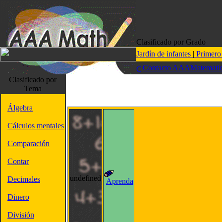
Clasificado por Grado
Jardín de infantes
|
Primer
Contacto AAAMatematic
Clasificado por
Tema
Álgebra
Cálculos mentales
Comparación
Contar
undefined
Decimales
Aprenda
Dinero
División