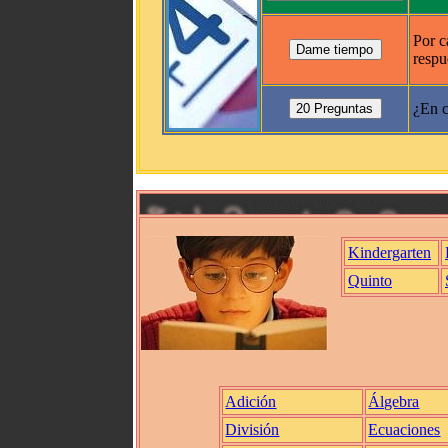
Por c
respu
¿En c
Kindergarten
Quinto
Adición
Álgebra
División
Ecuaciones