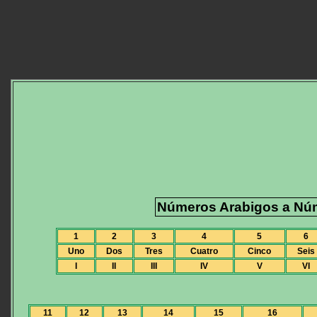
Números Arabigos a N
1
2
3
4
5
6
Uno
Dos
Tres
Cuatro
Cinco
Seis
I
II
III
IV
V
VI
11
12
13
14
15
16