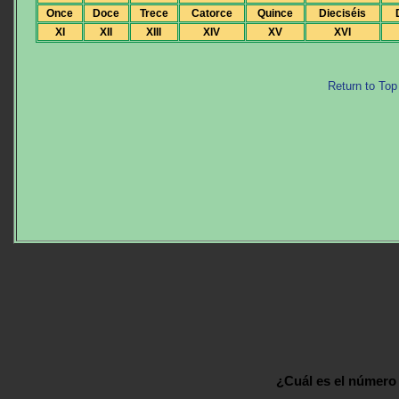
Once
Doce
Trece
Catorce
Quince
Dieciséis
XI
XII
XIII
XIV
XV
XVI
Return to Top
¿Cuál es el número