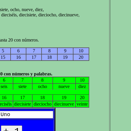
 siete, ocho, nueve, diez,
 dieciséis, diecisiete, dieciocho, diecinueve,
asta 20 con números.
5
6
7
8
9
10
15
16
17
18
19
20
0 con números y palabras.
6
7
8
9
10
seis
siete
ocho
nueve
diez
16
17
18
19
20
eciséis
diecisiete
dieciocho
diecinueve
veinte