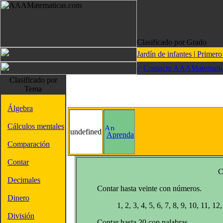
Clasificado por Grado
Jardín de infantes
|
Primer
Contacto AAAMatematic
Clasificado por
Tema
Álgebra
Cálculos mentales
undefined
Aprenda
Comparación
Contar
C
Decimales
Contar hasta veinte con números.
Dinero
1, 2, 3, 4, 5, 6, 7, 8, 9, 10, 11, 1
División
Contar hasta 20 con palabras.