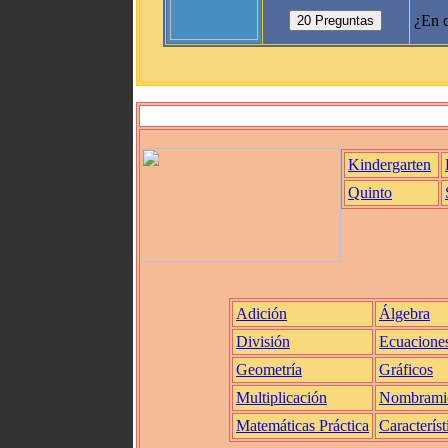
¿En c
Kindergarten
Quinto
Adición
Álgebra
División
Ecuacione
Geometría
Gráficos
Multiplicación
Nombrami
Matemáticas Práctica
Característ