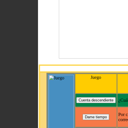
Juego
¿Cuán
Por c
corre