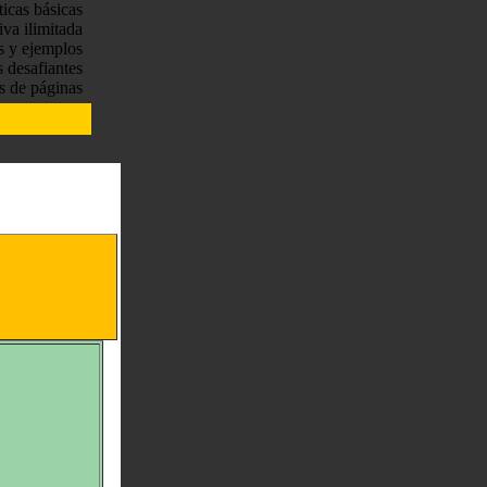
ticas básicas
tiva ilimitada
s y ejemplos
s desafiantes
s de páginas