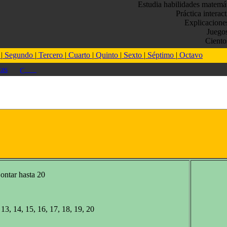
Estudia habilidades matemá
Práctica interac
Explicacione
Juego
Ciento
o
|
Segundo
|
Tercero
|
Cuarto
|
Quinto
|
Sexto
|
Séptimo
|
Octavo
as
ontar hasta 20
2, 13, 14, 15, 16, 17, 18, 19, 20