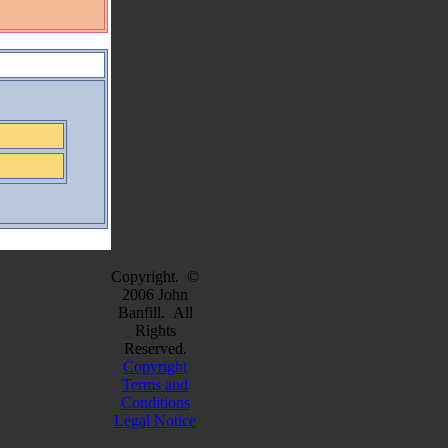
Copyright. ©
2006 John
Banfill. All
Rights
Reserved.
Copyright
Terms and
Conditions
Legal Notice