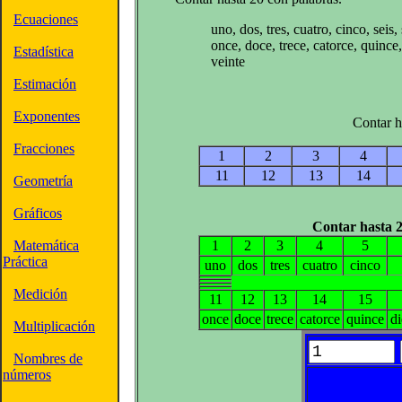
Ecuaciones
uno, dos, tres, cuatro, cinco, seis,
once, doce, trece, catorce, quince,
Estadística
veinte
Estimación
Exponentes
Contar h
Fracciones
1
2
3
4
11
12
13
14
Geometría
Gráficos
Contar hasta 2
Matemática
1
2
3
4
5
Práctica
uno
dos
tres
cuatro
cinco
Medición
11
12
13
14
15
once
doce
trece
catorce
quince
di
Multiplicación
Nombres de
números