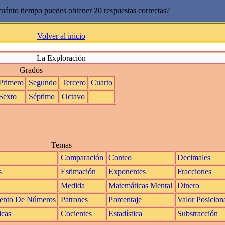
uánto tiempo puedes obtener 20 respuestas correctas?
Volver al inicio
La Exploración
Grados
Primero
Segundo
Tercero
Cuarto
Sexto
Séptimo
Octavo
Temas
Comparación
Conteo
Decimales
s
Estimación
Exponentes
Fracciones
Medida
Matemáticas Mental
Dinero
ento De Números
Patrones
Porcentaje
Valor Posicion
icas
Cocientes
Estadística
Substracción