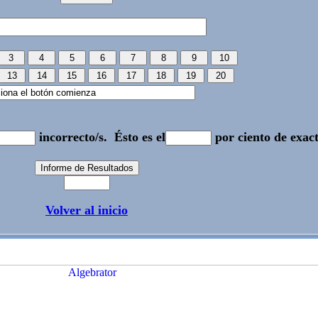
incorrecto/s.
Ésto es el
por ciento de exact
Volver al inicio