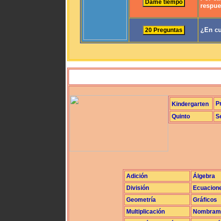
respue
¿En cu
P
Kindergarten
Quinto
S
Adición
Álgebra
División
Ecuacion
Geometría
Gráficos
Multiplicación
Nombrami