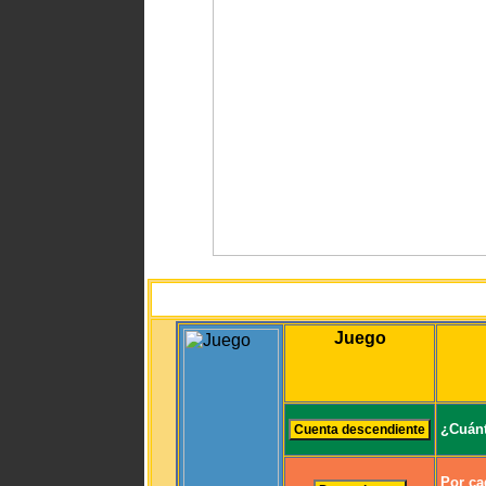
Juego
¿Cuánt
Por ca