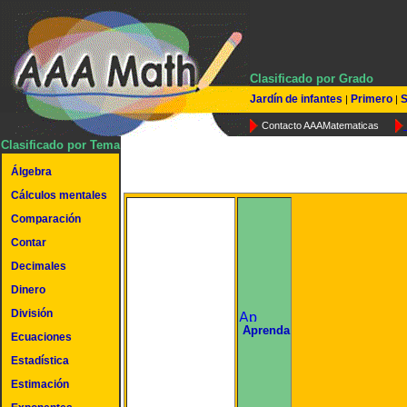
Clasificado por Grado
Jardín de infantes
Primero
S
|
|
Contacto AAAMatematicas
Clasificado por Tema
Álgebra
Cálculos mentales
Comparación
Contar
Decimales
Dinero
División
undefined
Aprenda
Ecuaciones
Estadística
Estimación