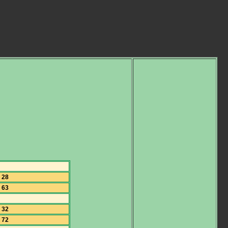
 28
 63
 32
 72