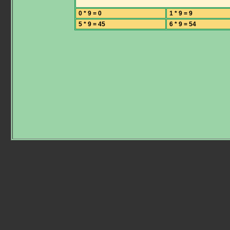
0 * 9 = 0
1 * 9 = 9
5 * 9 = 45
6 * 9 = 54