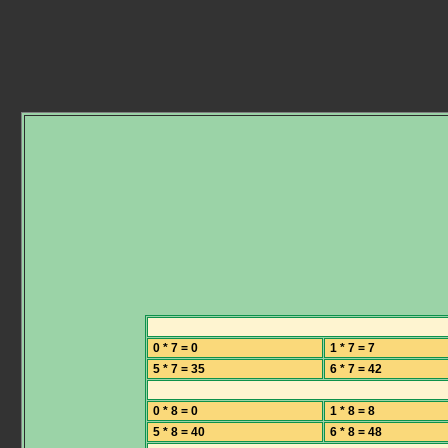
0 * 7 = 0
1 * 7 = 7
5 * 7 = 35
6 * 7 = 42
0 * 8 = 0
1 * 8 = 8
5 * 8 = 40
6 * 8 = 48