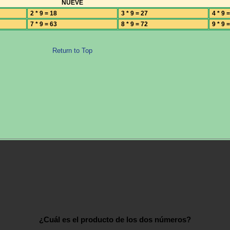
NUEVE
2 * 9 = 18
3 * 9 = 27
4 * 9 =
7 * 9 = 63
8 * 9 = 72
9 * 9 =
Return to Top
¿Cuál es el producto de los dos números?