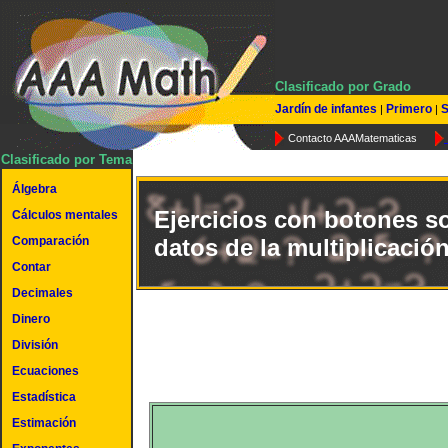
Clasificado por Grado
Jardín de infantes
Primero
S
|
|
Contacto AAAMatematicas
Clasificado por Tema
Álgebra
Ejercicios con botones s
Cálculos mentales
Comparación
datos de la multiplicación
Contar
Decimales
Dinero
División
Ecuaciones
Estadística
Estimación