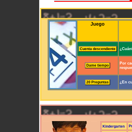
Juego
¿Cuánt
Por ca
respue
¿En cu
P
Kindergarten