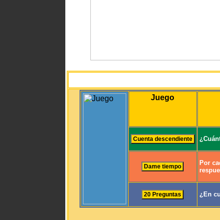
Juego
¿Cuánt
Por ca
respue
¿En cu