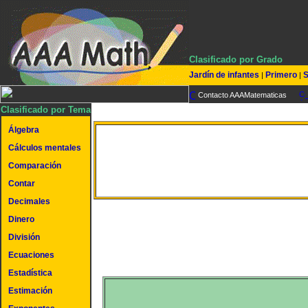
Clasificado por Grado
Jardín de infantes
Primero
S
|
|
Contacto AAAMatematicas
Clasificado por Tema
Álgebra
Valores del sistema métri
Cálculos mentales
Comparación
números
Contar
Decimales
Dinero
División
Ecuaciones
Estadística
Estimación