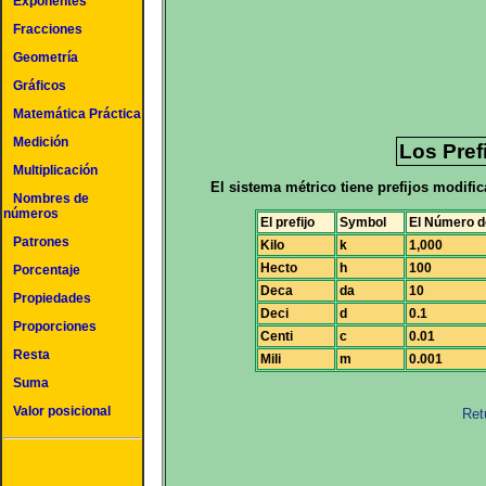
Exponentes
Fracciones
Geometría
Gráficos
Matemática Práctica
Medición
Los Pref
Multiplicación
El sistema métrico tiene prefijos modifi
Nombres de
números
El prefijo
Symbol
El Número de
Patrones
Kilo
k
1,000
Hecto
h
100
Porcentaje
Deca
da
10
Propiedades
Deci
d
0.1
Proporciones
Centi
c
0.01
Resta
Mili
m
0.001
Suma
Valor posicional
Ret