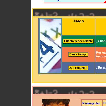
Juego
¿Cuánt
Por ca
respue
¿En cu
P
Kindergarten