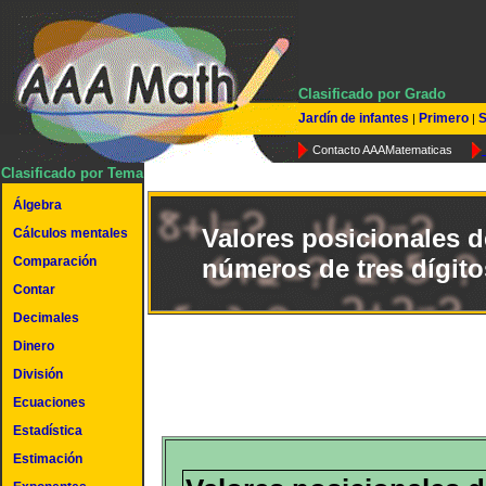
Clasificado por Grado
Jardín de infantes
Primero
S
|
|
Contacto AAAMatematicas
Clasificado por Tema
Álgebra
Valores posicionales d
Cálculos mentales
Comparación
números de tres dígito
Contar
Decimales
Dinero
División
Ecuaciones
Estadística
Estimación