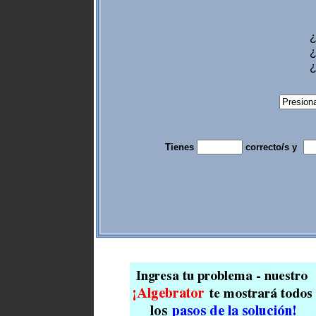
¿
¿
¿
Tienes
correcto/s y