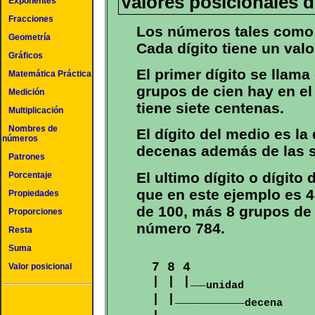
Valores posicionales d
Exponentes
Fracciones
Los números tales como e
Geometría
Cada dígito tiene un valo
Gráficos
El primer dígito se llam
Matemática Práctica
grupos de cien hay en e
Medición
tiene siete centenas.
Multiplicación
Nombres de
El dígito del medio es l
números
decenas además de las s
Patrones
El ultimo dígito o dígito 
Porcentaje
que en este ejemplo es 4.
Propiedades
de 100, más 8 grupos de 
Proporciones
número 784.
Resta
Suma
  7 8 4

Valor posicional
  | | |__
unidad
  | |_________
decena