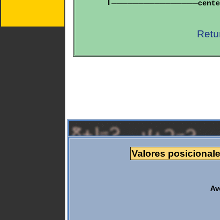
  |________________
cente
Retu
Valores posicionale
Av