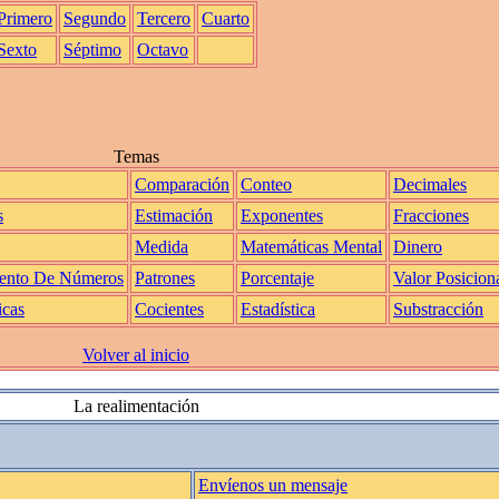
Primero
Segundo
Tercero
Cuarto
Sexto
Séptimo
Octavo
Temas
Comparación
Conteo
Decimales
s
Estimación
Exponentes
Fracciones
Medida
Matemáticas Mental
Dinero
ento De Números
Patrones
Porcentaje
Valor Posicion
icas
Cocientes
Estadística
Substracción
Volver al inicio
La realimentación
Envíenos un mensaje