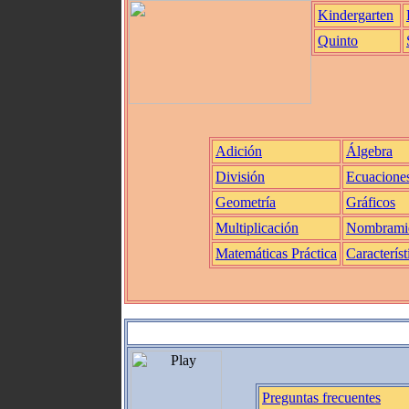
Kindergarten
Quinto
Adición
Álgebra
División
Ecuacione
Geometría
Gráficos
Multiplicación
Nombrami
Matemáticas Práctica
Característ
Preguntas frecuentes