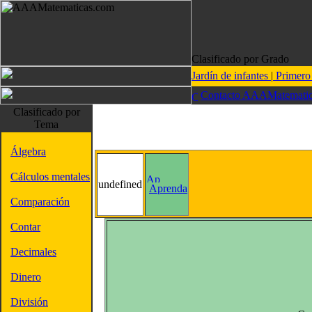
Clasificado por Grado
Jardín de infantes
|
Primer
Contacto AAAMatematic
Clasificado por
Tema
Álgebra
Cálculos mentales
undefined
Aprenda
Comparación
Contar
Decimales
Dinero
División