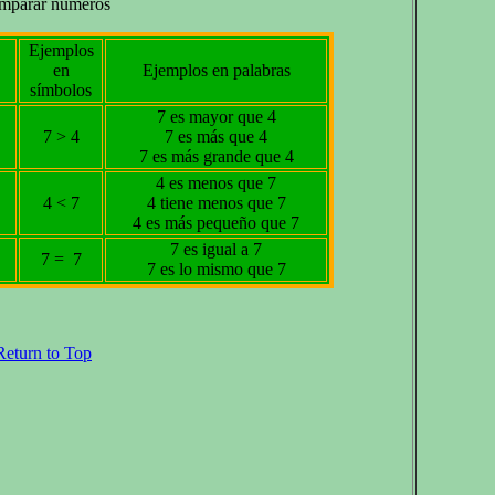
mparar números
Ejemplos
en
Ejemplos en palabras
símbolos
7 es mayor que 4
7 > 4
7 es más que 4
7 es más grande que 4
4 es menos que 7
4 < 7
4 tiene menos que 7
4 es más pequeño que 7
7 es igual a 7
7 = 7
7 es lo mismo que 7
Return to Top