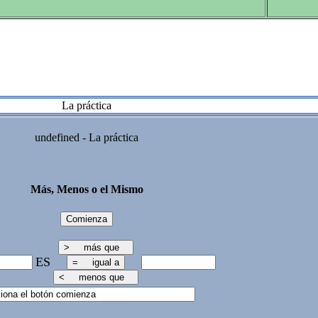
La práctica
undefined - La práctica
Más, Menos o el Mismo
ES