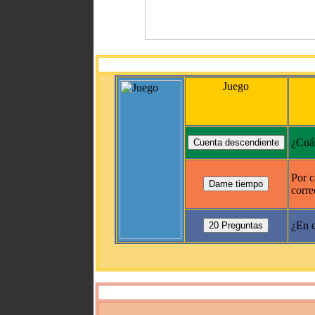
Juego
¿Cuán
Por c
corre
¿En c