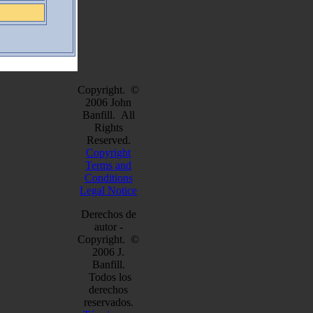
Copyright. ©
2006 John
Banfill. All
Rights
Reserved.
Copyright
Terms and
Conditions
Legal Notice
Derechos de
autor -
Copyright. ©
2006 J.
Banfill.
Todos los
derechos
reservados.