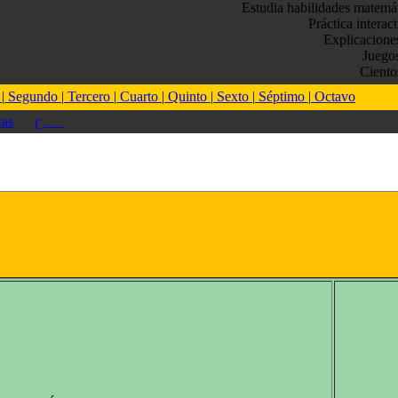
Estudia habilidades matemá
Práctica interac
Explicacione
Juego
Ciento
o
|
Segundo
|
Tercero
|
Cuarto
|
Quinto
|
Sexto
|
Séptimo
|
Octavo
as