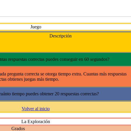
Juego
Descripción
tas respuestas correctas puedes conseguir en 60 segundos?
ada pregunta correcta se otorga tiempo extra. Cuantas más respuestas
ctas obtienes juegas más tiempo.
uánto tiempo puedes obtener 20 respuestas correctas?
Volver al inicio
La Exploración
Grados