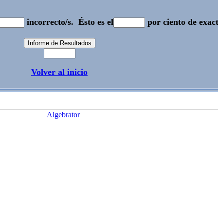
incorrecto/s.
Ésto es el
por ciento de exact
Volver al inicio