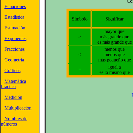
Co
Ecuaciones
Estadística
Símbolo
Significar
Estimación
mayor que
>
más grande que
Exponentes
es más grande que
Fracciones
menos que
<
menos que
Geometría
más pequeño que
igual a
=
Gráficos
es lo mismo que
Matemática
Práctica
Medición
Multiplicación
Nombres de
números