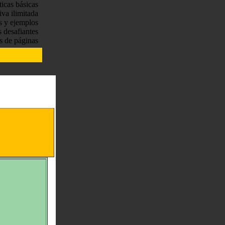
ticas básicas
tiva ilimitada
s y ejemplos
s desafiantes
s de páginas