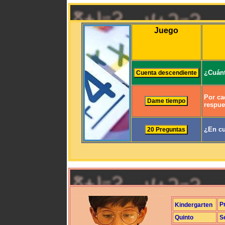
Juego
¿Cuánt
Por ca
respue
¿En cu
P
Kindergarten
Quinto
S