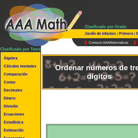
Clasificado por Grado
Jardín de infantes
Primero
S
|
|
Contacto AAAMatematicas
Clasificado por Tema
Álgebra
Ordenar números de tr
Cálculos mentales
Comparación
dígitos
Contar
Decimales
Dinero
División
Ecuaciones
Estadística
Estimación