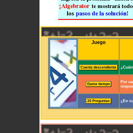
Juego
¿Cuánt
Por ca
respue
¿En cu