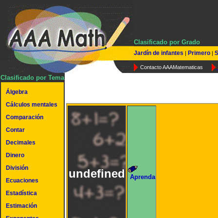
Clasificado por Grado
Jardín de infantes
Primero
S
|
|
Contacto AAAMatematicas
Clasificado por Tema
Álgebra
Cálculos mentales
Comparación
Contar
Decimales
Dinero
División
undefined
Aprenda
Ecuaciones
Estadística
Estimación