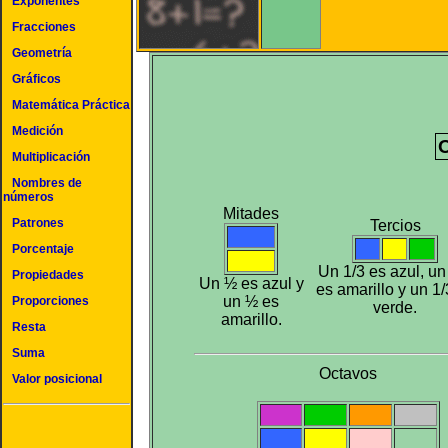
Exponentes
Fracciones
Geometría
Gráficos
Matemática Práctica
Medición
Multiplicación
Nombres de
números
Mitades
Patrones
Tercios
Porcentaje
Un 1/3 es azul, un
Propiedades
Un ½ es azul y
es amarillo y un 1/
un ½ es
Proporciones
verde.
amarillo.
Resta
Suma
Octavos
Valor posicional