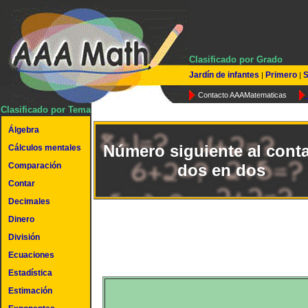
Clasificado por Grado
Jardín de infantes
Primero
S
|
|
Contacto AAAMatematicas
Clasificado por Tema
Álgebra
Número siguiente al conta
Cálculos mentales
Comparación
dos en dos
Contar
Decimales
Dinero
División
Ecuaciones
Estadística
Estimación