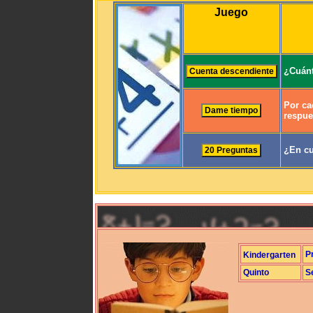
Juego
¿Cuánt
Por ca
respue
¿En cu
P
Kindergarten
Quinto
S