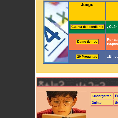
Juego
¿Cuánt
Por ca
respue
¿En cu
P
Kindergarten
Quinto
S