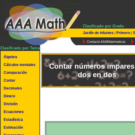
Clasificado por Grado
Jardín de infantes
Primero
S
|
|
Contacto AAAMatematicas
Clasificado por Tema
Álgebra
Contar números impares
Cálculos mentales
Comparación
dos en dos
Contar
Decimales
Dinero
División
Ecuaciones
Estadística
Estimación