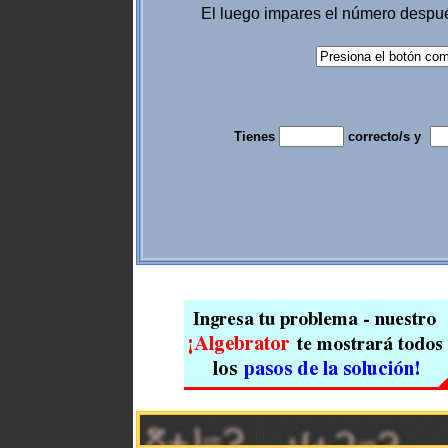
El luego impares el número desp
Tienes
correcto/s y