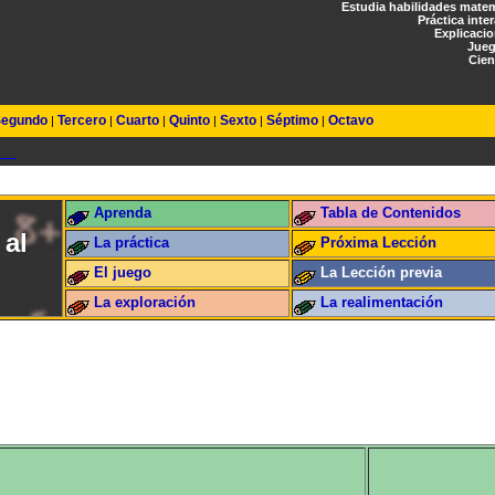
Estudia habilidades mate
Práctica inte
Explicaci
Jueg
Cien
egundo
Tercero
Cuarto
Quinto
Sexto
Séptimo
Octavo
|
|
|
|
|
|
Aprenda
Tabla de Contenidos
 al
La práctica
Próxima Lección
El juego
La Lección previa
La exploración
La realimentación