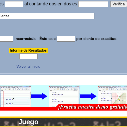
ués
al contar de dos en dos es
incorrecto/s.
Ésto es el
por ciento de exactitud.
Volver al inicio
Juego