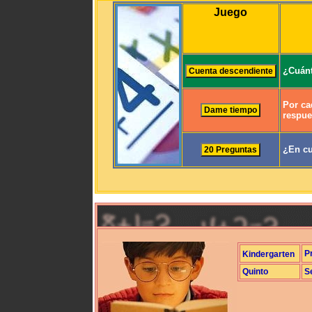
Juego
¿Cuánt
Por ca
respue
¿En cu
P
Kindergarten
Quinto
S