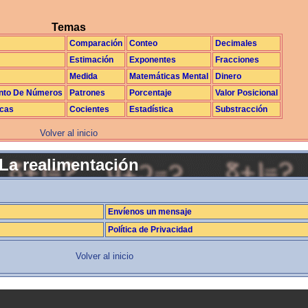
Temas
Comparación
Conteo
Decimales
Estimación
Exponentes
Fracciones
Medida
Matemáticas Mental
Dinero
nto De Números
Patrones
Porcentaje
Valor Posicional
icas
Cocientes
Estadística
Substracción
Volver al inicio
La realimentación
Envíenos un mensaje
Política de Privacidad
Volver al inicio