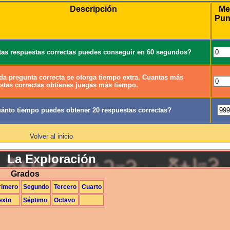
Descripción
Me
Pun
as respuestas correctas puedes conseguir en 60 segundos?
da pregunta correcta se otorga tiempo extra. Cuantas más
stas correctas obtienes juegas más tiempo.
ánto tiempo puedes obtener 20 respuestas correctas?
Volver al inicio
La Exploración
Grados
rimero
Segundo
Tercero
Cuarto
exto
Séptimo
Octavo