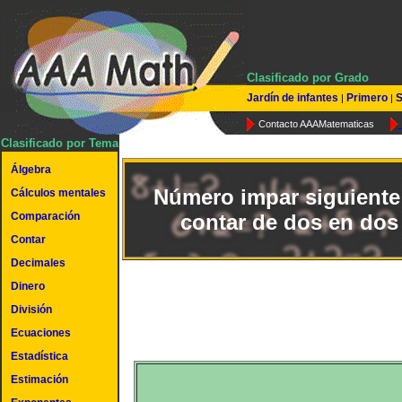
Clasificado por Grado
Jardín de infantes
Primero
S
|
|
Contacto AAAMatematicas
Clasificado por Tema
Álgebra
Número impar siguiente
Cálculos mentales
Comparación
contar de dos en dos
Contar
Decimales
Dinero
División
Ecuaciones
Estadística
Estimación