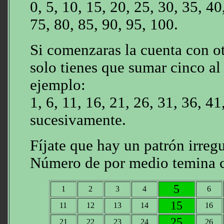
0, 5, 10, 15, 20, 25, 30, 35, 40
75, 80, 85, 90, 95, 100.
Si comenzaras la cuenta con o
solo tienes que sumar cinco a
ejemplo:
1, 6, 11, 16, 21, 26, 31, 36, 41
sucesivamente.
Fíjate que hay un patrón irregu
Número de por medio temina c
5
1
2
3
4
6
15
11
12
13
14
16
25
21
22
23
24
26