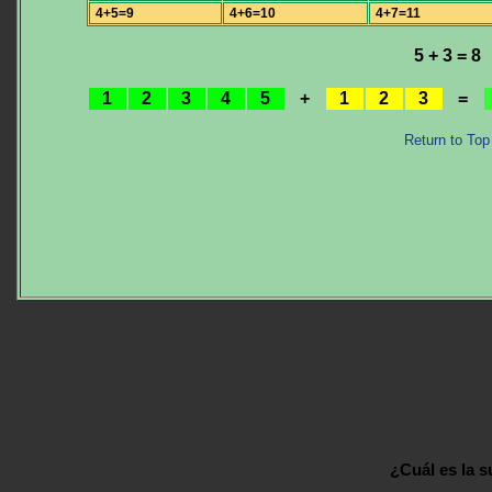
4+5=9
4+6=10
4+7=11
5 + 3 = 8
1
2
3
4
5
+
1
2
3
=
Return to Top
¿Cuál es la 