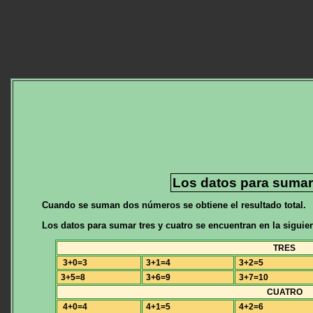
Los datos para sumar 
Cuando se suman dos números se obtiene el resultado total.
Los datos para sumar tres y cuatro se encuentran en la siguien
TRES
3+0=3
3+1=4
3+2=5
3+5=8
3+6=9
3+7=10
CUATRO
4+0=4
4+1=5
4+2=6