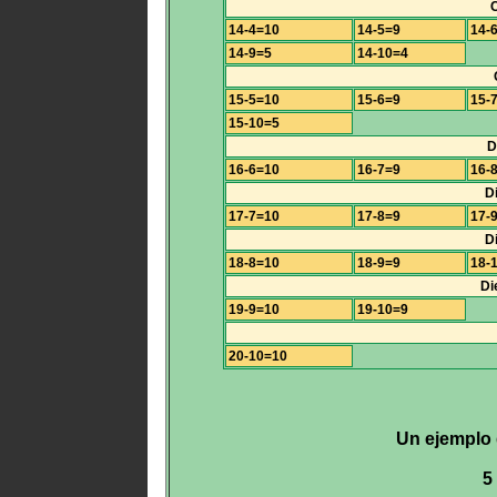
14-4=10
14-5=9
14-
14-9=5
14-10=4
15-5=10
15-6=9
15-
15-10=5
D
16-6=10
16-7=9
16-
Di
17-7=10
17-8=9
17-
D
18-8=10
18-9=9
18-
Di
19-9=10
19-10=9
20-10=10
Un ejemplo d
5