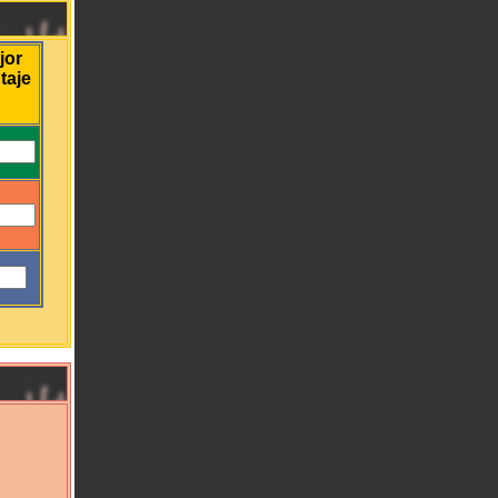
jor
taje