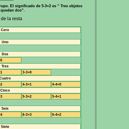
upo. El significado de 5-3=2 es “ Tres objetos
y quedan dos”.
de la resta
Cero
Uno
Dos
=0
Tres
=1
3-3=0
Cuatro
=2
4-3=1
4-4=0
Cinco
=3
5-3=2
5-4=1
Seis
=4
6-3=3
6-4=2
Siete