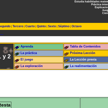
Estudia habilidades mate
Práctica inte
Explicaci
Jueg
Cien
egundo
Tercero
Cuarto
Quinto
Sexto
Séptimo
Octavo
|
|
|
|
|
|
Aprenda
Tabla de Contenidos
La práctica
Próxima Lección
 y 2
El juego
La Lección previa
La exploración
La realimentación
Resta