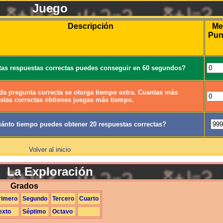
Juego
Descripción
Me
Pun
as respuestas correctas puedes conseguir en 60 segundos?
da pregunta correcta se otorga tiempo extra. Cuantas más
stas correctas obtienes juegas más tiempo.
ánto tiempo puedes obtener 20 respuestas correctas?
Volver al inicio
La Exploración
Grados
rimero
Segundo
Tercero
Cuarto
exto
Séptimo
Octavo