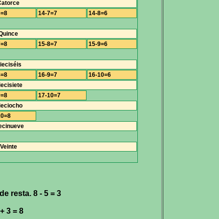
Catorce
6=8
14-7=7
14-8=6
Quince
7=8
15-8=7
15-9=6
ieciséis
8=8
16-9=7
16-10=6
ecisiete
9=8
17-10=7
ieciocho
10=8
ecinueve
Veinte
e resta. 8 - 5 = 3
 + 3 = 8