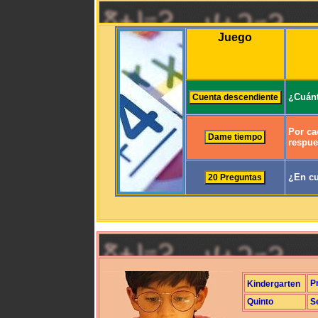
Juego
¿Cuánt
Por ca
respue
¿En cu
P
Kindergarten
Quinto
S