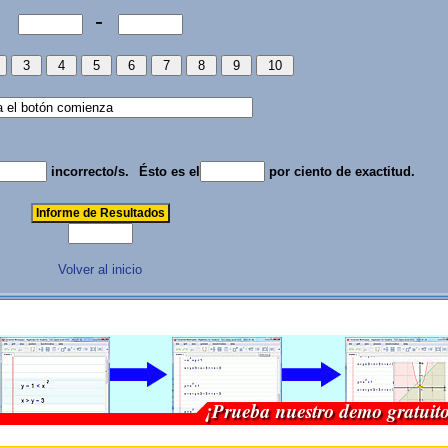
-
incorrecto/s.
Ésto es el
por ciento de exactitud.
Volver al inicio