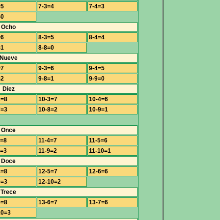
=5
7-3=4
7-4=3
=0
Ocho
=6
8-3=5
8-4=4
=1
8-8=0
Nueve
=7
9-3=6
9-4=5
=2
9-8=1
9-9=0
Diez
2=8
10-3=7
10-4=6
7=3
10-8=2
10-9=1
Once
3=8
11-4=7
11-5=6
8=3
11-9=2
11-10=1
Doce
4=8
12-5=7
12-6=6
9=3
12-10=2
Trece
5=8
13-6=7
13-7=6
10=3