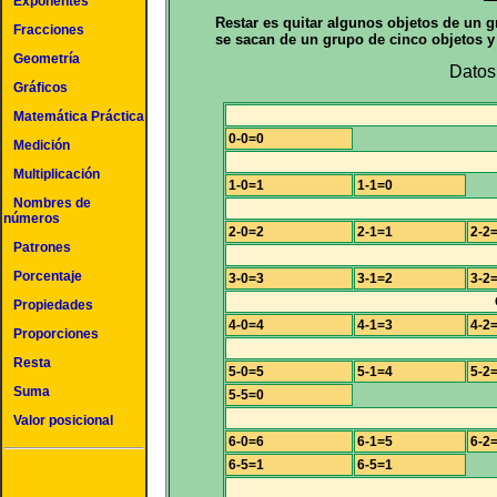
Exponentes
Restar es quitar algunos objetos de un gr
Fracciones
se sacan de un grupo de cinco objetos 
Geometría
Datos 
Gráficos
Matemática Práctica
0-0=0
Medición
Multiplicación
1-0=1
1-1=0
Nombres de
números
2-0=2
2-1=1
2-2
Patrones
Porcentaje
3-0=3
3-1=2
3-2
Propiedades
4-0=4
4-1=3
4-2
Proporciones
Resta
5-0=5
5-1=4
5-2
Suma
5-5=0
Valor posicional
6-0=6
6-1=5
6-2
6-5=1
6-5=1