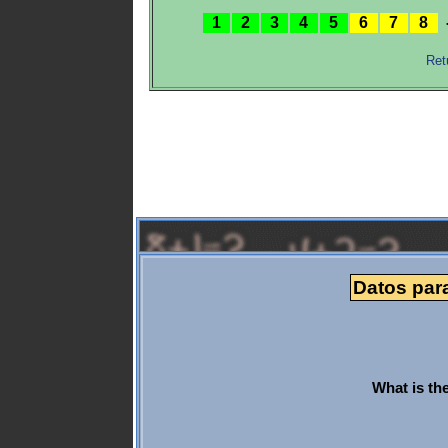
1
2
3
4
5
6
7
8
Ret
Datos para
What is th