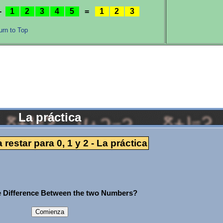
-
1
2
3
4
5
=
1
2
3
urn to Top
La práctica
 restar para 0, 1 y 2 - La práctica
e Difference Between the two Numbers?