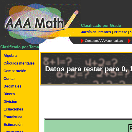
Clasificado por Grado
Jardín de infantes
Primero
S
|
|
Contacto AAAMatematicas
Clasificado por Tema
Álgebra
Cálculos mentales
Datos para restar para 0, 1
Comparación
Contar
Decimales
Dinero
División
Ecuaciones
Estadística
Estimación