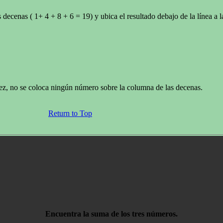
cenas ( 1+ 4 + 8 + 6 = 19) y ubica el resultado debajo de la línea a la 
diez, no se coloca ningún número sobre la columna de las decenas.
Return to Top
Encuentra la suma de los tres números.