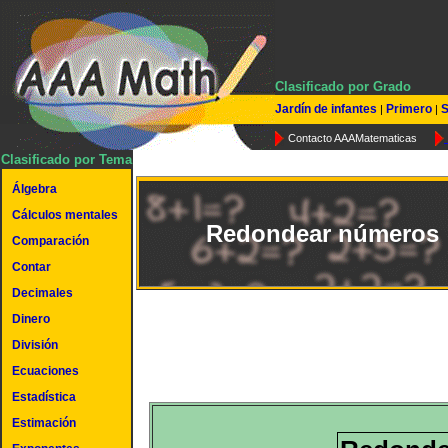
Clasificado por Grado
Jardín de infantes
Primero
S
|
|
Contacto AAAMatematicas
Clasificado por Tema
Álgebra
Cálculos mentales
Redondear números
Comparación
Contar
Decimales
Dinero
División
Ecuaciones
Estadística
Estimación