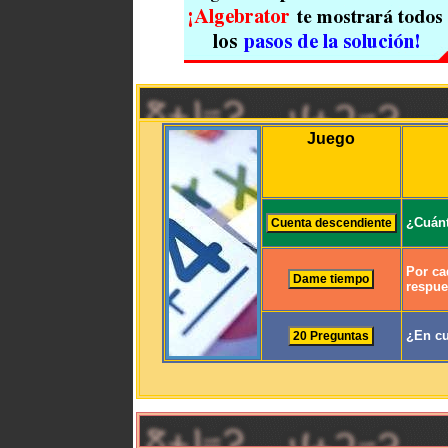
Juego
¿Cuánt
Por ca
respue
¿En cu