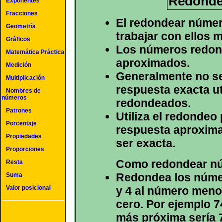
Redonde
Exponentes
Fracciones
El redondear númer
Geometría
trabajar con ellos 
Gráficos
Los números redon
Matemática Práctica
aproximados.
Medición
Generalmente no s
Multiplicación
respuesta exacta u
Nombres de
números
redondeados.
Patrones
Utiliza el redondeo
Porcentaje
respuesta aproxima
Propiedades
ser exacta.
Proporciones
Como redondear n
Resta
Redondea los númer
Suma
y 4 al número meno
Valor posicional
cero. Por ejemplo 
más próxima sería 