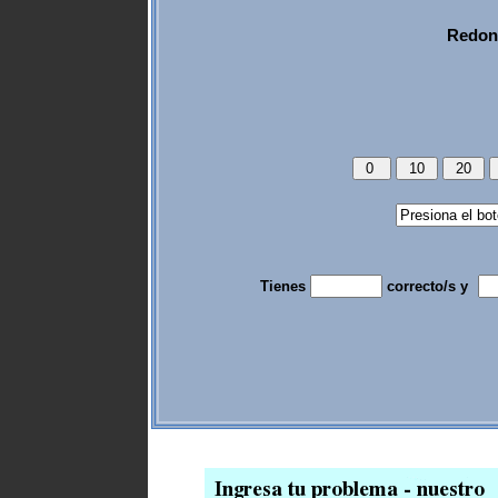
Redond
Tienes
correcto/s y