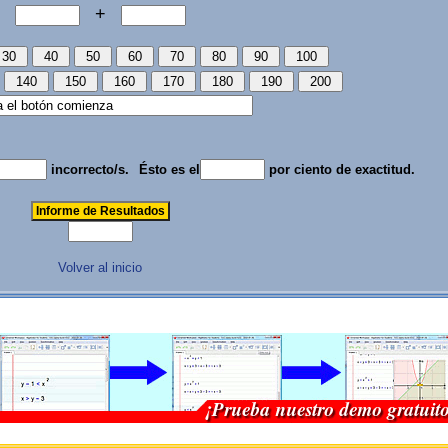
+
incorrecto/s.
Ésto es el
por ciento de exactitud.
Volver al inicio