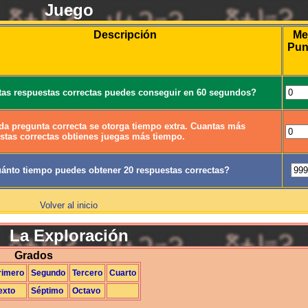
Juego
Descripción
Me
Pun
as respuestas correctas puedes conseguir en 60 segundos?
da pregunta correcta se otorga tiempo extra. Cuantas más
stas correctas obtienes juegas más tiempo.
ánto tiempo puedes obtener 20 respuestas correctas?
Volver al inicio
La Exploración
Grados
rimero
Segundo
Tercero
Cuarto
exto
Séptimo
Octavo