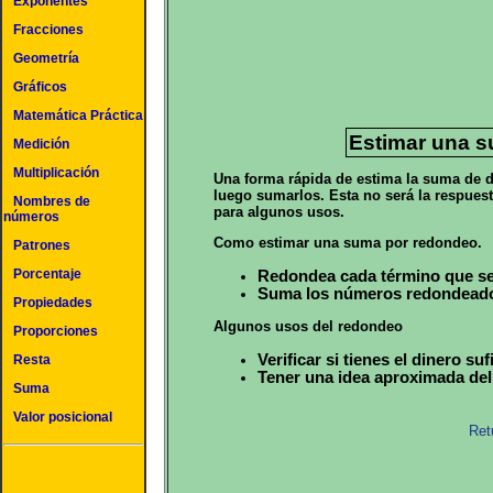
Exponentes
Fracciones
Geometría
Gráficos
Matemática Práctica
Estimar una 
Medición
Multiplicación
Una forma rápida de estima la suma de
luego sumarlos. Esta no será la respuest
Nombres de
para algunos usos.
números
Como estimar una suma por redondeo.
Patrones
Porcentaje
Redondea cada término que se
Suma los números redondead
Propiedades
Algunos usos del redondeo
Proporciones
Verificar si tienes el dinero su
Resta
Tener una idea aproximada del
Suma
Valor posicional
Ret