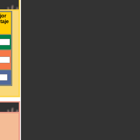
jor
taje