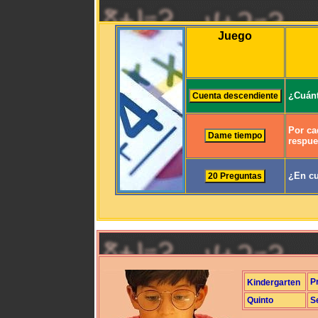
Juego
¿Cuánt
Por ca
respue
¿En cu
P
Kindergarten
Quinto
S