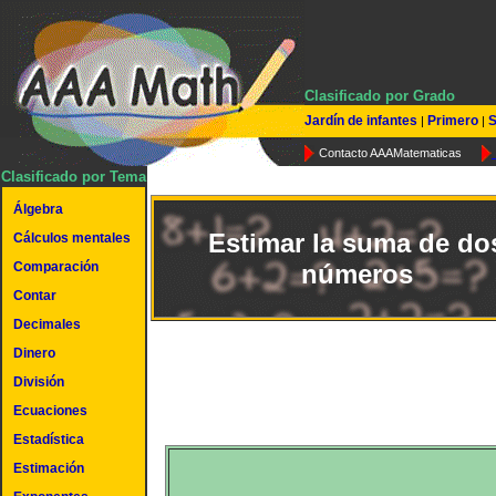
Clasificado por Grado
Jardín de infantes
Primero
S
|
|
Contacto AAAMatematicas
Clasificado por Tema
Álgebra
Estimar la suma de do
Cálculos mentales
Comparación
números
Contar
Decimales
Dinero
División
Ecuaciones
Estadística
Estimación