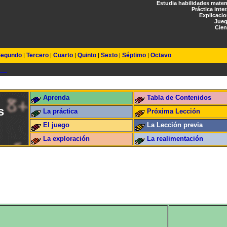
Estudia habilidades mate
Práctica inte
Explicaci
Jueg
Cien
egundo
Tercero
Cuarto
Quinto
Sexto
Séptimo
Octavo
|
|
|
|
|
|
Aprenda
Tabla de Contenidos
s
La práctica
Próxima Lección
El juego
La Lección previa
La exploración
La realimentación