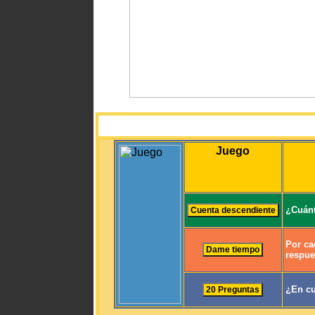
Juego
¿Cuánt
Por ca
respue
¿En cu