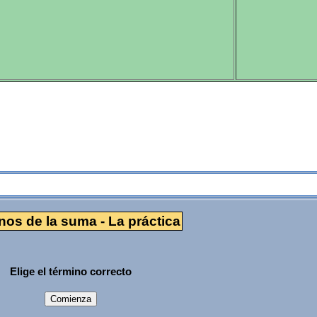
La práctica
nos de la suma - La práctica
Elige el término correcto