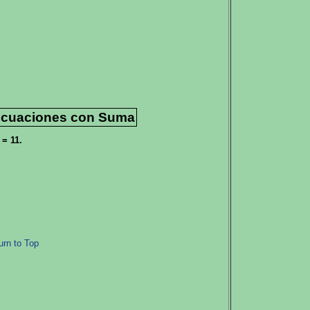
 Ecuaciones con Suma
= 11.
urn to Top