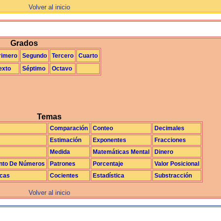
Volver al inicio
La Exploración
Grados
rimero
Segundo
Tercero
Cuarto
exto
Séptimo
Octavo
Temas
Comparación
Conteo
Decimales
Estimación
Exponentes
Fracciones
Medida
Matemáticas Mental
Dinero
nto De Números
Patrones
Porcentaje
Valor Posicional
icas
Cocientes
Estadística
Substracción
Volver al inicio
La realimentación