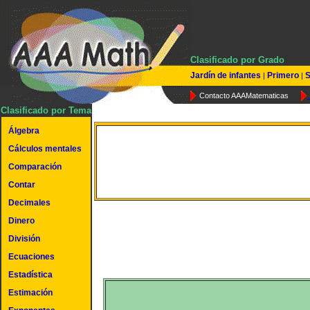
Clasificado por Grado
Jardín de infantes
Primero
S
|
|
Contacto AAAMatematicas
Clasificado por Tema
Álgebra
Cálculos mentales
Términos de la suma
Comparación
Contar
Decimales
Dinero
División
Ecuaciones
Estadística
Estimación