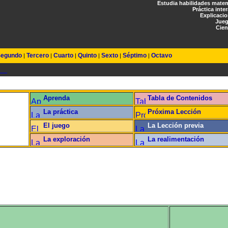
Estudia habilidades mate
Práctica inte
Explicaci
Jueg
Cien
egundo
Tercero
Cuarto
Quinto
Sexto
Séptimo
Octavo
|
|
|
|
|
|
Aprenda
Tabla de Contenidos
La práctica
Próxima Lección
El juego
La Lección previa
La exploración
La realimentación