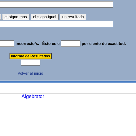
incorrecto/s.
Ésto es el
por ciento de exactitud.
Volver al inicio