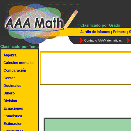
Clasificado por Grado
Jardín de infantes
Primero
S
|
|
Contacto AAAMatematicas
Clasificado por Tema
Álgebra
Cálculos mentales
Restar mentalmente
Comparación
Contar
Decimales
Dinero
División
Ecuaciones
Estadística
Estimación