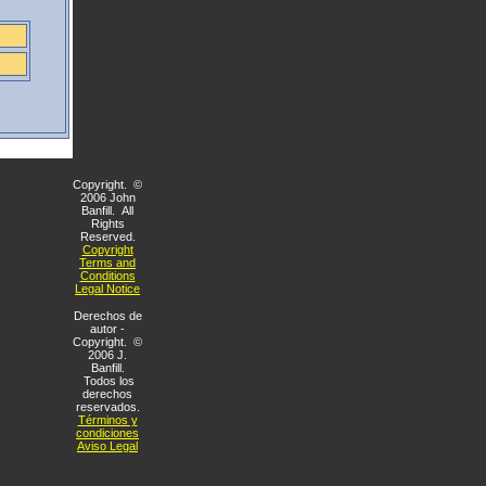
Copyright. ©
2006 John
Banfill. All
Rights
Reserved.
Copyright
Terms and
Conditions
Legal Notice
Derechos de
autor -
Copyright. ©
2006 J.
Banfill.
Todos los
derechos
reservados.
Términos y
condiciones
Aviso Legal