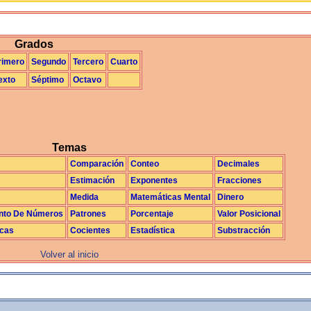
La Exploración
Grados
rimero
Segundo
Tercero
Cuarto
exto
Séptimo
Octavo
Temas
Comparación
Conteo
Decimales
Estimación
Exponentes
Fracciones
Medida
Matemáticas Mental
Dinero
nto De Números
Patrones
Porcentaje
Valor Posicional
icas
Cocientes
Estadística
Substracción
Volver al inicio
La realimentación