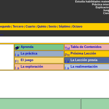
Estudia habilidades mate
Práctica inte
Explicaci
Jueg
Cien
egundo
Tercero
Cuarto
Quinto
Sexto
Séptimo
Octavo
|
|
|
|
|
|
Aprenda
Tabla de Contenidos
La práctica
Próxima Lección
El juego
La Lección previa
La exploración
La realimentación