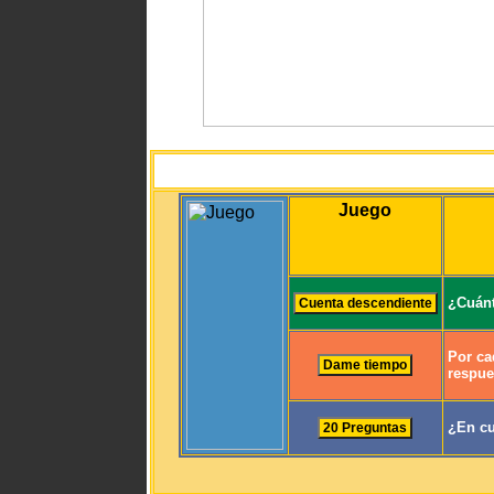
Juego
¿Cuánt
Por ca
respue
¿En cu