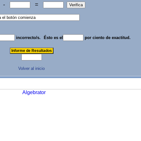
-
=
incorrecto/s.
Ésto es el
por ciento de exactitud.
Volver al inicio