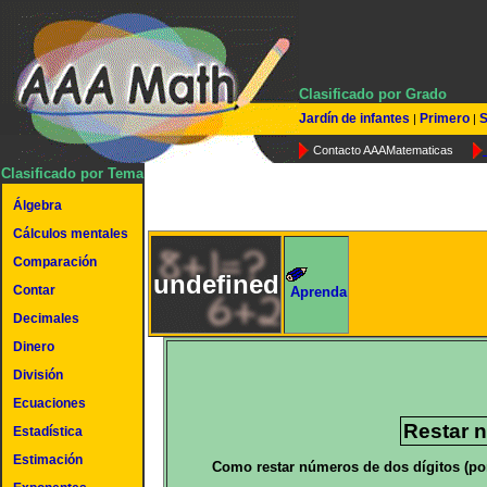
Clasificado por Grado
Jardín de infantes
Primero
S
|
|
Contacto AAAMatematicas
Clasificado por Tema
Álgebra
Cálculos mentales
Comparación
undefined
Contar
Aprenda
Decimales
Dinero
División
Ecuaciones
Restar 
Estadística
Estimación
Como restar números de dos dígitos (por