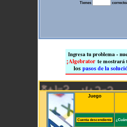
Tienes
correcto
Juego
¿Cuán