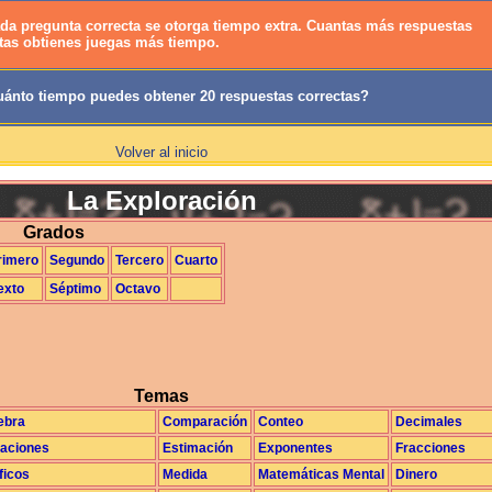
da pregunta correcta se otorga tiempo extra. Cuantas más respuestas
tas obtienes juegas más tiempo.
ánto tiempo puedes obtener 20 respuestas correctas?
Volver al inicio
La Exploración
Grados
rimero
Segundo
Tercero
Cuarto
exto
Séptimo
Octavo
Temas
ebra
Comparación
Conteo
Decimales
aciones
Estimación
Exponentes
Fracciones
ficos
Medida
Matemáticas Mental
Dinero