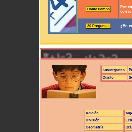
Por ca
correc
¿En cu
P
Kindergarten
Quinto
S
Adición
Álg
División
Ecu
Geometría
Grá