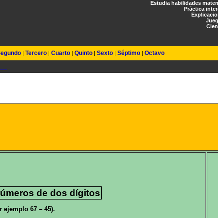
Estudia habilidades mate
Práctica inte
Explicaci
Jueg
Cien
egundo
Tercero
Cuarto
Quinto
Sexto
Séptimo
Octavo
|
|
|
|
|
|
números de dos dígitos
 ejemplo 67 – 45).