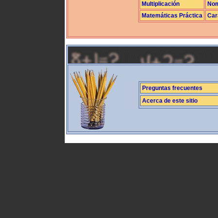
Multiplicación
Nom
Matemáticas Práctica
Car
Preguntas frecuentes
Acerca de este sitio