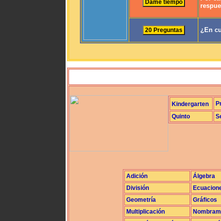
respue
¿En cu
P
Kindergarten
Quinto
S
Adición
Álgebra
División
Ecuacion
Geometría
Gráficos
Multiplicación
Nombrami