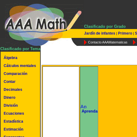
Clasificado por Grado
Jardín de infantes
Primero
S
|
|
Contacto AAAMatematicas
Clasificado por Tema
Álgebra
Cálculos mentales
Comparación
Contar
Decimales
Dinero
División
undefined
Aprenda
Ecuaciones
Estadística
Estimación