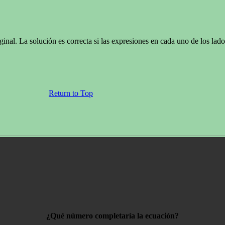
ginal. La solución es correcta si las expresiones en cada uno de los lado
Return to Top
¿Qué número completaría la ecuación?