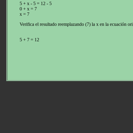
5 + x - 5 = 12 - 5
0 + x = 7
x = 7
Verifica el resultado reemplazando (7) la x en la ecuación ori
5 + 7 = 12