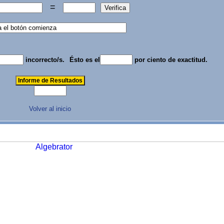
=
incorrecto/s.
Ésto es el
por ciento de exactitud.
Volver al inicio