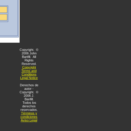
Copyright. ©
2006 John
Banfill. All
Rights
Reserved.
Copyright
Terms and
Conditions
Legal Notice
Derechos de
autor -
Copyright. ©
2006 J.
Banfill.
Todos los
derechos
reservados.
Términos y
condiciones
Aviso Legal