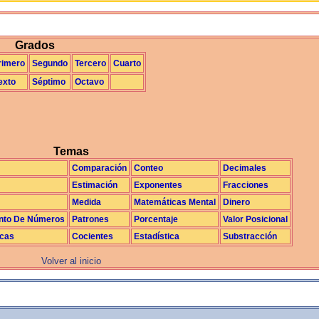
La Exploración
Grados
rimero
Segundo
Tercero
Cuarto
exto
Séptimo
Octavo
Temas
Comparación
Conteo
Decimales
Estimación
Exponentes
Fracciones
Medida
Matemáticas Mental
Dinero
nto De Números
Patrones
Porcentaje
Valor Posicional
icas
Cocientes
Estadística
Substracción
Volver al inicio
La realimentación