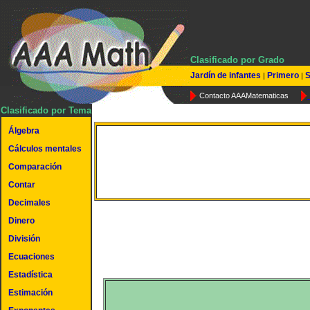
Clasificado por Grado
Jardín de infantes
Primero
S
|
|
Contacto AAAMatematicas
Clasificado por Tema
Álgebra
Cálculos mentales
Multiplicar por diez
Comparación
Contar
Decimales
Dinero
División
Ecuaciones
Estadística
Estimación