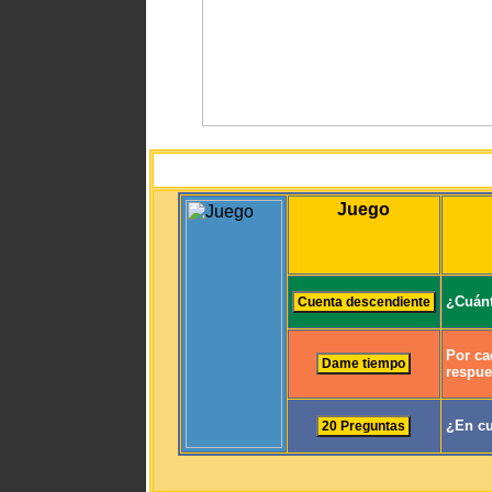
Juego
¿Cuánt
Por ca
respue
¿En cu