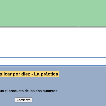
La práctica
plicar por diez - La práctica
ua el producto de los dos números.