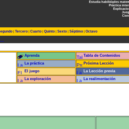
Estudia habilidades mate
Práctica inte
Explicaci
Jueg
Cien
egundo
Tercero
Cuarto
Quinto
Sexto
Séptimo
Octavo
|
|
|
|
|
|
Aprenda
Tabla de Contenidos
La práctica
Próxima Lección
El juego
La Lección previa
La exploración
La realimentación