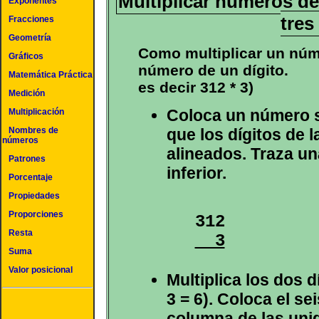
Multiplicar números de
Exponentes
tres
Fracciones
Geometría
Como multiplicar un núme
Gráficos
número de un dígito.
Matemática Práctica
es decir 312 * 3)
Medición
Coloca un número s
Multiplicación
Nombres de
que los dígitos de 
números
alineados. Traza un
Patrones
inferior.
Porcentaje
Propiedades
Proporciones
Resta
  3
Suma
Valor posicional
Multiplica los dos d
3 = 6). Coloca el sei
columna de las uni