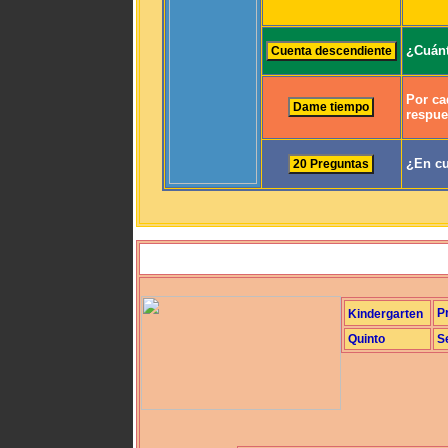
¿Cuánt
Por ca
respue
¿En cu
P
Kindergarten
Quinto
S