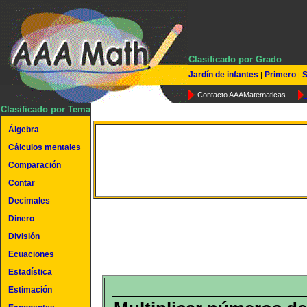
Clasificado por Grado
Jardín de infantes
Primero
S
|
|
Contacto AAAMatematicas
Clasificado por Tema
Álgebra
Multiplicación de tres díg
Cálculos mentales
Comparación
sin llevar
Contar
Decimales
Dinero
División
Ecuaciones
Estadística
Estimación