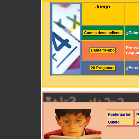
Juego
¿Cuánt
Por ca
respue
¿En cu
P
Kindergarten
Quinto
S