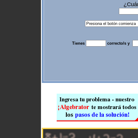
¿Cuán
Tienes
correcto/s y