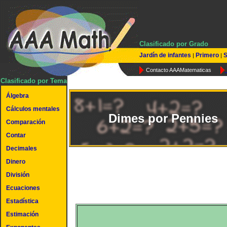
Clasificado por Grado
Jardín de infantes
Primero
S
|
|
Contacto AAAMatematicas
Clasificado por Tema
Álgebra
Cálculos mentales
Dimes por Pennies
Comparación
Contar
Decimales
Dinero
División
Ecuaciones
Estadística
Estimación