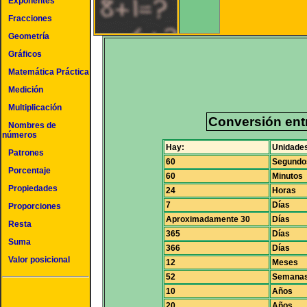
Exponentes
Fracciones
Geometría
Gráficos
Matemática Práctica
Medición
Multiplicación
Conversión ent
Nombres de
números
Hay:
Unidades
Patrones
60
Segundo
Porcentaje
60
Minutos
Propiedades
24
Horas
7
Días
Proporciones
Aproximadamente 30
Días
Resta
365
Días
Suma
366
Días
Valor posicional
12
Meses
52
Semana
10
Años
20
Años