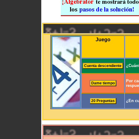
Juego
¿Cuánt
Por ca
respue
¿En cu