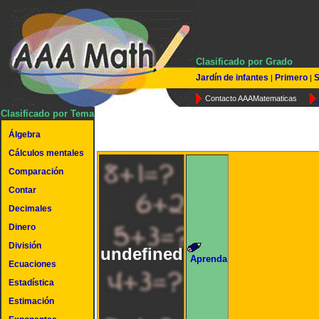
Clasificado por Grado
Jardín de infantes
Primero
S
|
|
Contacto AAAMatematicas
Clasificado por Tema
Álgebra
Cálculos mentales
Comparación
Contar
Decimales
Dinero
División
undefined
Aprenda
Ecuaciones
Estadística
Estimación