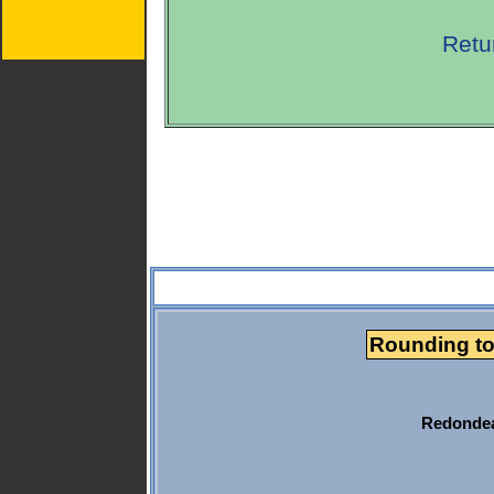
Retu
Rounding to
Redondea