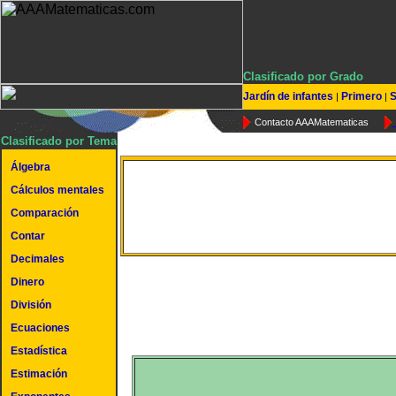
Clasificado por Grado
Jardín de infantes
Primero
S
|
|
Contacto AAAMatematicas
Clasificado por Tema
Álgebra
Rounding to the Neare
Cálculos mentales
Comparación
Hundred
Contar
Decimales
Dinero
División
Ecuaciones
Estadística
Estimación