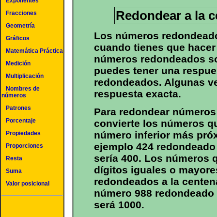
Exponentes
Redondear a la 
Fracciones
Geometría
Los números redondeado
Gráficos
cuando tienes que hacer
Matemática Práctica
números redondeados so
Medición
puedes tener una respue
Multiplicación
redondeados. Algunas ve
Nombres de
respuesta exacta.
números
Patrones
Para redondear números 
Porcentaje
convierte los números qu
número inferior más pró
Propiedades
ejemplo 424 redondeado 
Proporciones
sería 400. Los números q
Resta
dígitos iguales o mayore
Suma
redondeados a la centen
Valor posicional
número 988 redondeado 
será 1000.