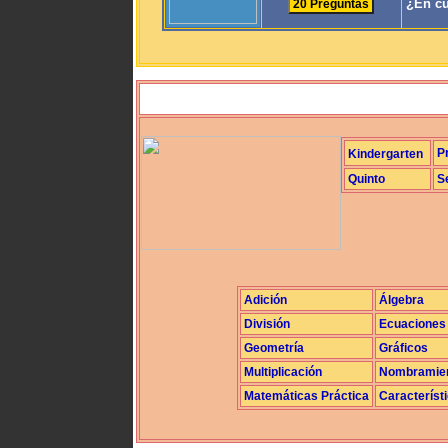
¿En cu
P
Kindergarten
Quinto
S
Adición
Álgebra
División
Ecuaciones
Geometría
Gráficos
Multiplicación
Nombramie
Matemáticas Práctica
Característ