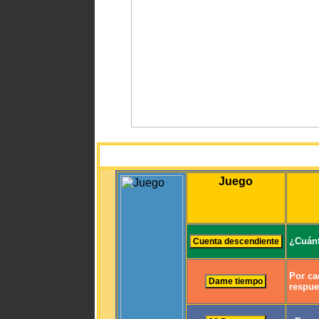
Juego
¿Cuánt
Por ca
respue