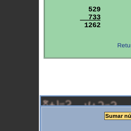
  733

 1262
Retu
Sumar núm