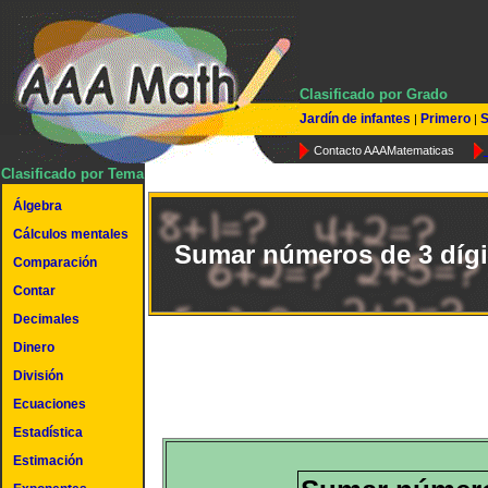
Clasificado por Grado
Jardín de infantes
Primero
S
|
|
Contacto AAAMatematicas
Clasificado por Tema
Álgebra
Cálculos mentales
Sumar números de 3 dígi
Comparación
Contar
Decimales
Dinero
División
Ecuaciones
Estadística
Estimación