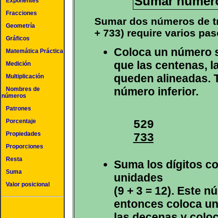
Sumar números
Exponentes
Fracciones
Sumar dos números de tre
Geometría
+ 733) require varios pas
Gráficos
Coloca un número s
Matemática Práctica
que las centenas, 
Medición
queden alineadas. T
Multiplicación
número inferior.
Nombres de
números
Patrones
Porcentaje
Propiedades
733
Proporciones
Resta
Suma los dígitos co
Suma
unidades
Valor posicional
(9 + 3 = 12). Este 
entonces coloca un
las decenas y coloc