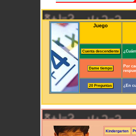
Juego
¿Cuánt
Por ca
respue
¿En cu
P
Kindergarten