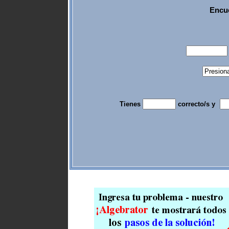
Encue
Tienes
correcto/s y