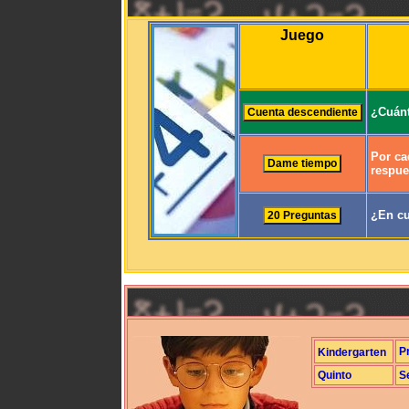
Juego
¿Cuánt
Por ca
respue
¿En cu
P
Kindergarten
Quinto
S