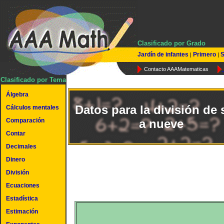
Clasificado por Grado
Jardín de infantes
Primero
S
|
|
Contacto AAAMatematicas
Clasificado por Tema
Álgebra
Datos para la división de 
Cálculos mentales
Comparación
a nueve
Contar
Decimales
Dinero
División
Ecuaciones
Estadística
Estimación