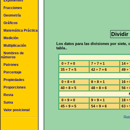
Exponentes
Fracciones
Geometría
Gráficos
Matemática Práctica
Dividir
Medición
Los datos para las divisiones por siete,
Multiplicación
tabla..
Nombres de
números
0 ÷ 7 = 0
7 ÷ 7 = 1
14 ÷ 
Patrones
35 ÷ 7 = 5
42 ÷ 7 = 6
49 ÷ 
Porcentaje
Propiedades
0 ÷ 8 = 0
8 ÷ 8 = 1
16 ÷ 
Proporciones
40 ÷ 8 = 5
48 ÷ 8 = 6
56 ÷ 
Resta
0 ÷ 9 = 0
9 ÷ 9 = 1
18 ÷ 
Suma
45 ÷ 9 = 5
54 ÷ 9 = 6
63 ÷ 
Valor posicional
Ret