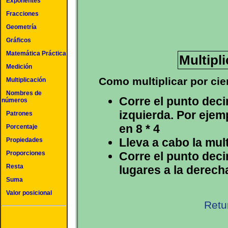
Exponentes
Fracciones
Geometría
Gráficos
Matemática Práctica
Multipli
Medición
Como multiplicar por cie
Multiplicación
Nombres de
Corre el punto deci
números
izquierda. Por ejem
Patrones
en 8 * 4
Porcentaje
Lleva a cabo la mult
Propiedades
Proporciones
Corre el punto deci
Resta
lugares a la derech
Suma
Valor posicional
Retu