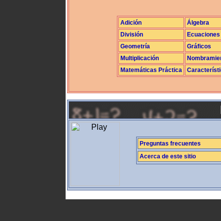
Adición
Álgebra
División
Ecuaciones
Geometría
Gráficos
Multiplicación
Nombramie
Matemáticas Práctica
Característ
Preguntas frecuentes
Acerca de este sitio