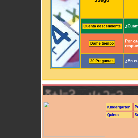
Juego
¿Cuánt
Por ca
respue
¿En cu
P
Kindergarten
Quinto
S