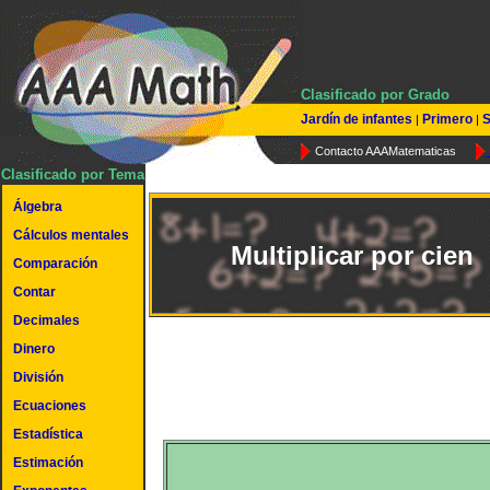
Clasificado por Grado
Jardín de infantes
Primero
S
|
|
Contacto AAAMatematicas
Clasificado por Tema
Álgebra
Cálculos mentales
Multiplicar por cien
Comparación
Contar
Decimales
Dinero
División
Ecuaciones
Estadística
Estimación