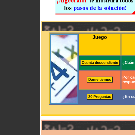
Juego
¿Cuánt
Por ca
respue
¿En cu