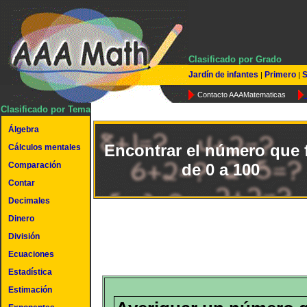
Clasificado por Grado
Jardín de infantes
Primero
S
|
|
Contacto AAAMatematicas
Clasificado por Tema
Álgebra
Encontrar el número que f
Cálculos mentales
Comparación
de 0 a 100
Contar
Decimales
Dinero
División
Ecuaciones
Estadística
Estimación