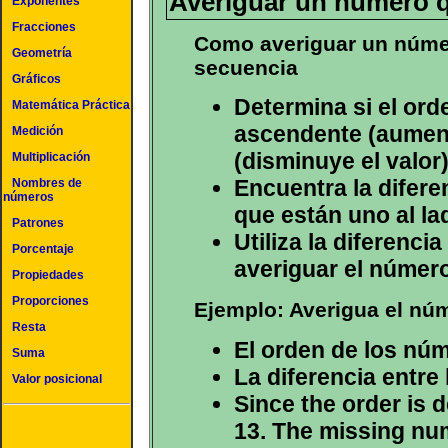
Averiguar un número q
Exponentes
Fracciones
Como averiguar un númer
Geometría
secuencia
Gráficos
Determina si el ord
Matemática Práctica
ascendente (aument
Medición
(disminuye el valor)
Multiplicación
Encuentra la difere
Nombres de
números
que están uno al lad
Patrones
Utiliza la diferenci
Porcentaje
averiguar el número
Propiedades
Proporciones
Ejemplo: Averigua el núme
Resta
El orden de los nú
Suma
La diferencia entre
Valor posicional
Since the order is 
13. The missing nu