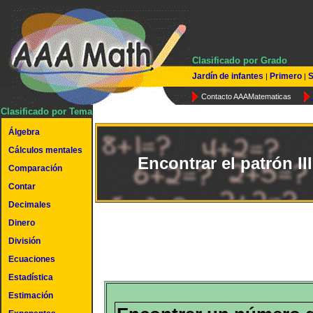
Clasificado por Grado
Jardín de infantes
Primero
S
|
|
Contacto AAAMatematicas
Clasificado por Tema
Álgebra
Cálculos mentales
Encontrar el patrón III
Comparación
Contar
Decimales
Dinero
División
Ecuaciones
Estadística
Estimación