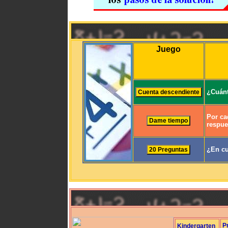
Juego
¿Cuánt
Por ca
respue
¿En cu
P
Kindergarten