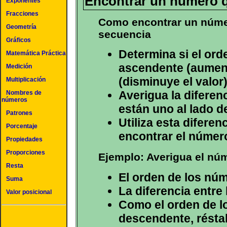
Encontrar un número q
Exponentes
Fracciones
Como encontrar un númer
Geometría
secuencia
Gráficos
Determina si el ord
Matemática Práctica
ascendente (aument
Medición
(disminuye el valor)
Multiplicación
Averigua la diferen
Nombres de
números
están uno al lado de
Patrones
Utiliza esta difere
Porcentaje
encontrar el número
Propiedades
Proporciones
Ejemplo: Averigua el núme
Resta
El orden de los nú
Suma
La diferencia entre
Valor posicional
Como el orden de l
descendente, réstal