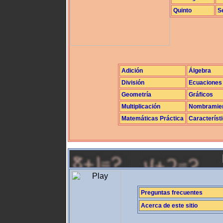
Quinto
S
Adición
Álgebra
División
Ecuaciones
Geometría
Gráficos
Multiplicación
Nombramie
Matemáticas Práctica
Característ
Preguntas frecuentes
Acerca de este sitio