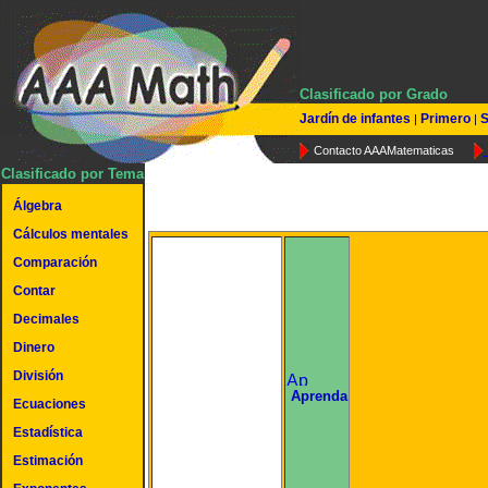
Clasificado por Grado
Jardín de infantes
Primero
S
|
|
Contacto AAAMatematicas
Clasificado por Tema
Álgebra
Cálculos mentales
Comparación
Contar
Decimales
Dinero
División
undefined
Aprenda
Ecuaciones
Estadística
Estimación