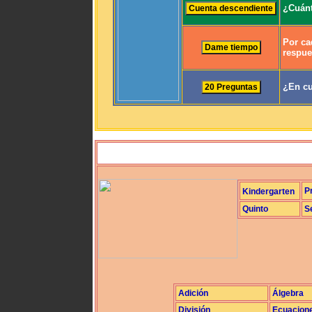
¿Cuánt
Por ca
respue
¿En cu
P
Kindergarten
Quinto
S
Adición
Álgebra
División
Ecuacion