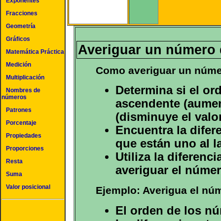
Exponentes
Fracciones
Geometría
Gráficos
Averiguar un número 
Matemática Práctica
Medición
Como averiguar un númer
Multiplicación
Determina si el or
Nombres de
números
ascendente (aumen
Patrones
(disminuye el valor
Porcentaje
Encuentra la difer
Propiedades
que están uno al l
Proporciones
Utiliza la diferenc
Resta
averiguar el númer
Suma
Valor posicional
Ejemplo: Averigua el núme
El orden de los n