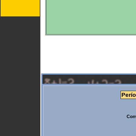
Perío
Conv