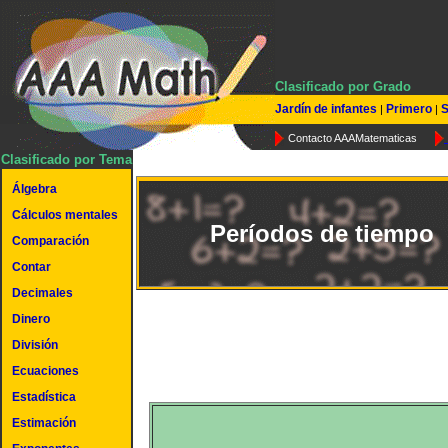
Clasificado por Grado
Jardín de infantes
Primero
S
|
|
Contacto AAAMatematicas
Clasificado por Tema
Álgebra
Cálculos mentales
Períodos de tiempo
Comparación
Contar
Decimales
Dinero
División
Ecuaciones
Estadística
Estimación