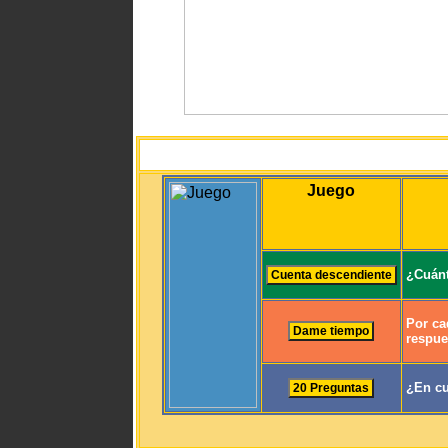
Juego
¿Cuánt
Por ca
respue
¿En cu