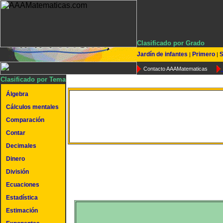
Clasificado por Grado
Jardín de infantes
Primero
S
|
|
Contacto AAAMatematicas
Clasificado por Tema
Álgebra
Cálculos mentales
Restar decenas
Comparación
Contar
Decimales
Dinero
División
Ecuaciones
Estadística
Estimación