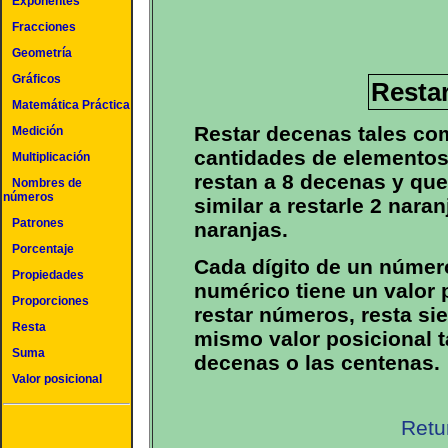
Exponentes
Fracciones
Geometría
Gráficos
Resta
Matemática Práctica
Restar decenas tales com
Medición
cantidades de elementos
Multiplicación
restan a 8 decenas y qu
Nombres de
números
similar a restarle 2 naran
Patrones
naranjas.
Porcentaje
Cada dígito de un númer
Propiedades
numérico tiene un valor p
Proporciones
restar números, resta si
Resta
mismo valor posicional t
Suma
decenas o las centenas.
Valor posicional
Retu