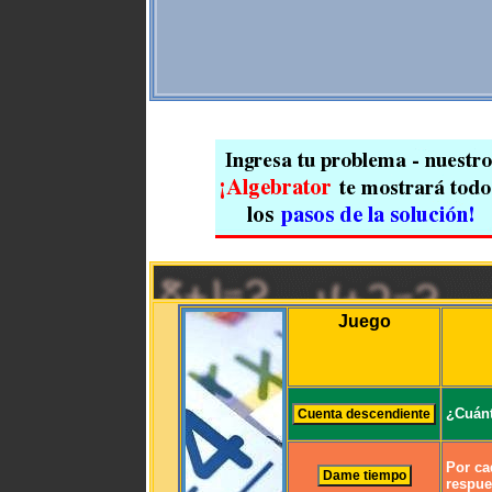
Juego
¿Cuánt
Por ca
respue