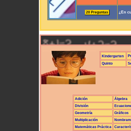
¿En cu
P
Kindergarten
Quinto
S
Adición
Álgebra
División
Ecuacion
Geometría
Gráficos
Multiplicación
Nombrami
Matemáticas Práctica
Caracterí