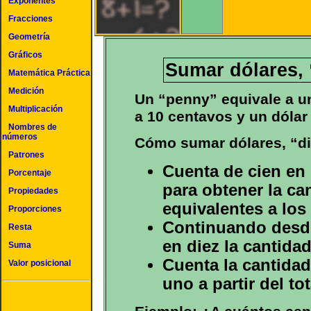
Exponentes
Fracciones
Geometría
Gráficos
Sumar dólares,
Matemática Práctica
Medición
Un “penny” equivale a u
Multiplicación
a 10 centavos y un dólar
Nombres de
números
Cómo sumar dólares, “di
Patrones
Cuenta de cien en 
Porcentaje
para obtener la ca
Propiedades
equivalentes a los
Proporciones
Continuando desde 
Resta
en diez la cantida
Suma
Cuenta la cantida
Valor posicional
uno a partir del tot