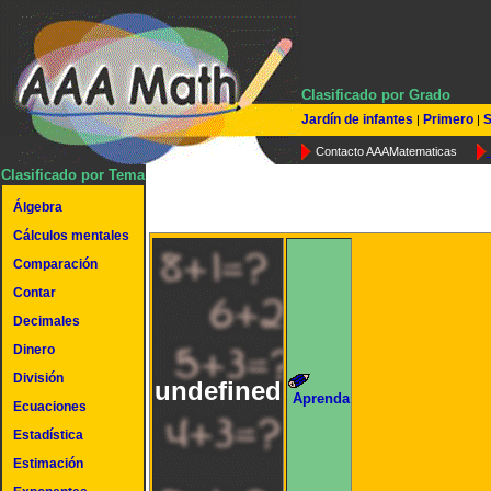
Clasificado por Grado
Jardín de infantes
Primero
S
|
|
Contacto AAAMatematicas
Clasificado por Tema
Álgebra
Cálculos mentales
Comparación
Contar
Decimales
Dinero
División
undefined
Aprenda
Ecuaciones
Estadística
Estimación