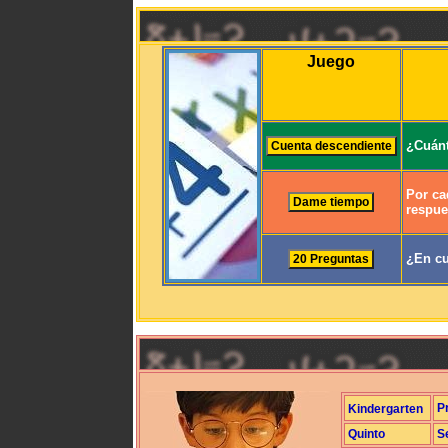
Juego
¿Cuánt
Por ca
respue
¿En cu
P
Kindergarten
Quinto
S