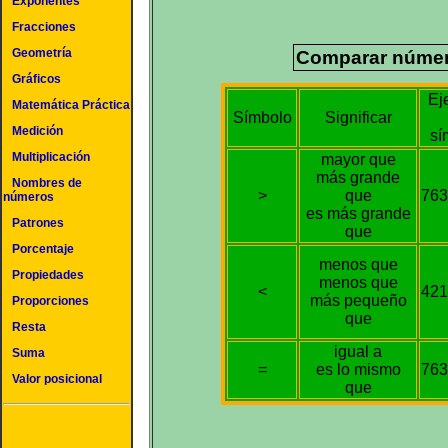
Exponentes
Fracciones
Geometría
Comparar número
Gráficos
Ej
Matemática Práctica
Símbolo
Significar
Medición
sí
Multiplicación
mayor que
más grande
Nombres de
>
que
763
números
es más grande
Patrones
que
Porcentaje
menos que
Propiedades
menos que
<
421
más pequeño
Proporciones
que
Resta
igual a
Suma
=
es lo mismo
763
Valor posicional
que