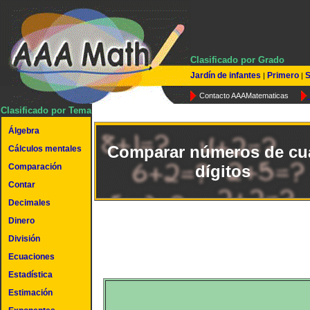
Clasificado por Grado
Jardín de infantes
Primero
S
|
|
Contacto AAAMatematicas
Clasificado por Tema
Álgebra
Comparar números de cu
Cálculos mentales
Comparación
dígitos
Contar
Decimales
Dinero
División
Ecuaciones
Estadística
Estimación