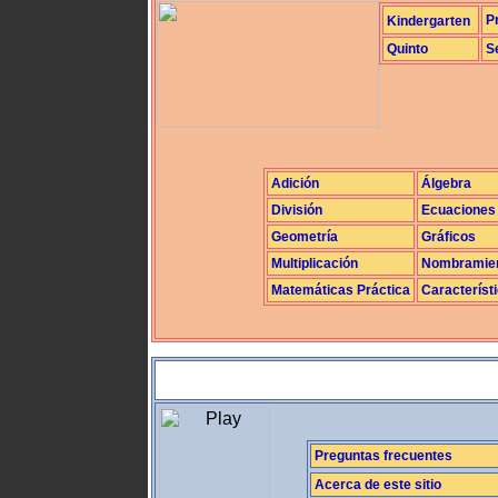
P
Kindergarten
Quinto
S
Adición
Álgebra
División
Ecuaciones
Geometría
Gráficos
Multiplicación
Nombramie
Matemáticas Práctica
Característ
Preguntas frecuentes
Acerca de este sitio