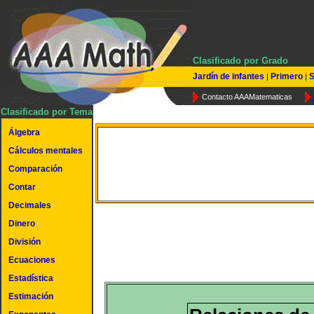
Clasificado por Grado
Jardín de infantes
Primero
S
|
|
Contacto AAAMatematicas
Clasificado por Tema
Álgebra
Cálculos mentales
Relación suma/resta
Comparación
Contar
Decimales
Dinero
División
Ecuaciones
Estadística
Estimación