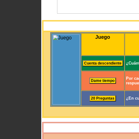
Juego
¿Cuánt
Por ca
respue
¿En cu