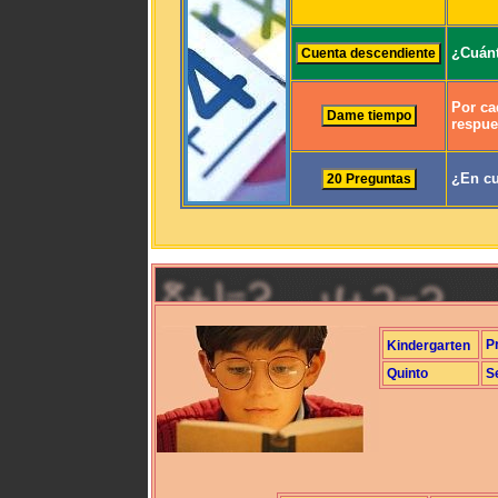
¿Cuánt
Por ca
respue
¿En cu
P
Kindergarten
Quinto
S