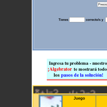
Tienes
correcto/s y
Juego