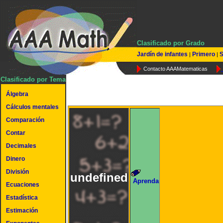
Clasificado por Grado
Jardín de infantes
Primero
S
|
|
Contacto AAAMatematicas
Clasificado por Tema
Álgebra
Cálculos mentales
Comparación
Contar
Decimales
Dinero
División
undefined
Aprenda
Ecuaciones
Estadística
Estimación