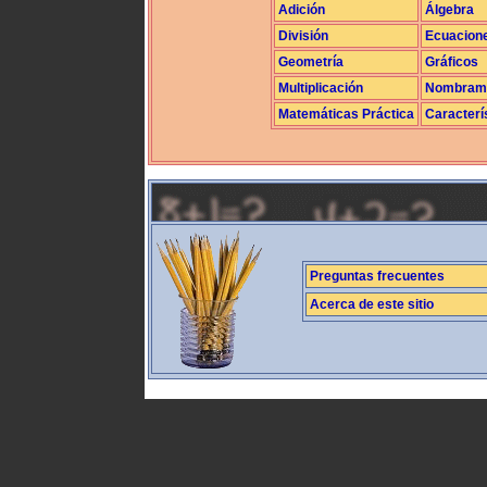
Adición
Álgebra
División
Ecuacion
Geometría
Gráficos
Multiplicación
Nombrami
Matemáticas Práctica
Caracterí
Preguntas frecuentes
Acerca de este sitio