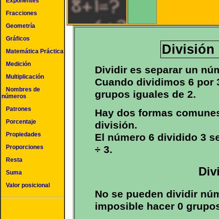
Exponentes
Fracciones
Geometría
Gráficos
División 
Matemática Práctica
Medición
Dividir es separar un nú
Multiplicación
Cuando dividimos 6 por 
Nombres de
grupos iguales de 2.
números
Patrones
Hay dos formas comunes d
Porcentaje
división.
Propiedades
El número 6 dividido 3 se
÷ 3.
Proporciones
Resta
Div
Suma
Valor posicional
No se pueden dividir nú
imposible hacer 0 grupo