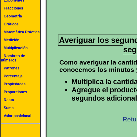
Exponentes
Fracciones
Geometría
Gráficos
Matemática Práctica
Averiguar los segun
Medición
se
Multiplicación
Nombres de
números
Como averiguar la canti
conocemos los minutos 
Patrones
Porcentaje
Multiplica la canti
Propiedades
Agregue el product
Proporciones
segundos adicional
Resta
Suma
Valor posicional
Retu