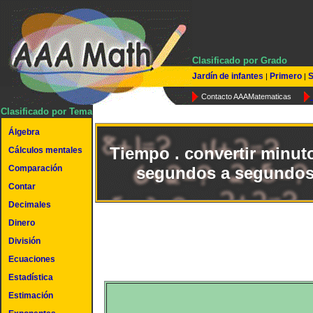
Clasificado por Grado
Jardín de infantes
Primero
S
|
|
Contacto AAAMatematicas
Clasificado por Tema
Álgebra
Tiempo . convertir minut
Cálculos mentales
Comparación
segundos a segundo
Contar
Decimales
Dinero
División
Ecuaciones
Estadística
Estimación