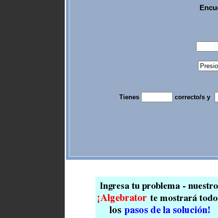
Encue
Tienes
correcto/s y