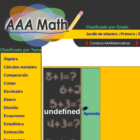
Clasificado por Grado
Jardín de infantes
Primero
S
|
|
Contacto AAAMatematicas
Clasificado por Tema
Álgebra
Cálculos mentales
Comparación
Contar
Decimales
Dinero
División
undefined
Aprenda
Ecuaciones
Estadística
Estimación