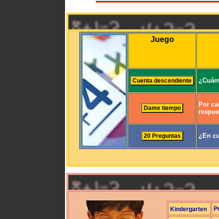
Juego
¿Cuánt
Por ca
respue
¿En cu
P
Kindergarten