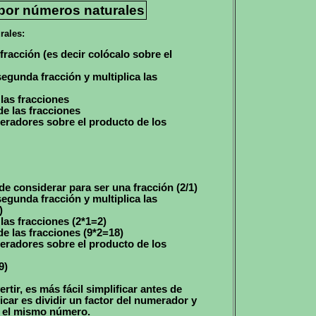
 por números naturales
rales:
racción (es decir colócalo sobre el
 segunda fracción y multiplica las
las fracciones
e las fracciones
eradores sobre el producto de los
ede considerar para ser una fracción (2/1)
 segunda fracción y multiplica las
)
las fracciones (2*1=2)
e las fracciones (9*2=18)
eradores sobre el producto de los
9)
tir, es más fácil simplificar antes de
ficar es dividir un factor del numerador y
r el mismo número.