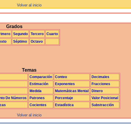
Volver al inicio
La Exploración
Grados
rimero
Segundo
Tercero
Cuarto
exto
Séptimo
Octavo
Temas
Comparación
Conteo
Decimales
Estimación
Exponentes
Fracciones
Medida
Matemáticas Mental
Dinero
nto De Números
Patrones
Porcentaje
Valor Posicional
icas
Cocientes
Estadística
Substracción
Volver al inicio
La realimentación