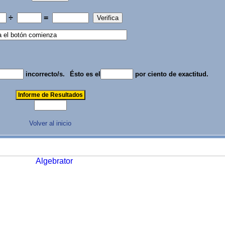
÷
=
incorrecto/s.
Ésto es el
por ciento de exactitud.
Volver al inicio