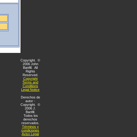
Copyright. ©
2006 John
Banfill. All
Rights
Reserved.
Copyright
Terms and
Conditions
Legal Notice
Derechos de
autor -
Copyright. ©
2006 J.
Banfill.
Todos los
derechos
reservados.
Términos y
condiciones
Aviso Legal