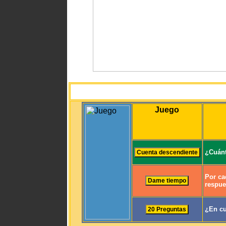
Juego
¿Cuánt
Por ca
respue
¿En cu