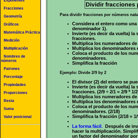
Exponentes
Dividir fracciones
Fracciones
Para dividir fracciones por números natu
Geometría
Considera el entero como una f
Gráficos
denominador 1).
Matemática Práctica
Invierte (es decir da vuelta) la
fracciones.
Medición
Multiplica los numeradores de 
Multiplica los denominadores d
Multiplicación
Coloca el producto de los num
Nombres de
denominadores.
números
Simplifica la fracción
Patrones
Ejemplo: Divide 2/9 by 2
Porcentaje
El divisor (2) del entero se pu
Propiedades
Invierte (es decir da vuelta) la
fracciones. (2/9 ÷ 2/1 = 2/9 * 1/2
Proporciones
Multiplica los numeradores de 
Resta
Multiplica los denominadores d
Coloca el producto de los num
Suma
denominadores. (2/18)
Simplifica la fracción (2/18 = 1/
Valor posicional
La forma fácil.
Después de inver
hacer la multiplicación. Simpli
un factor del denominador po