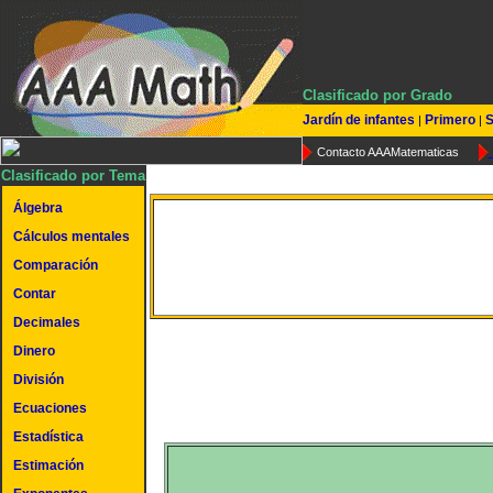
Clasificado por Grado
Jardín de infantes
Primero
S
|
|
Contacto AAAMatematicas
Clasificado por Tema
Álgebra
Cálculos mentales
Dividir fracciones
Comparación
Contar
Decimales
Dinero
División
Ecuaciones
Estadística
Estimación