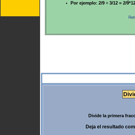
Por ejemplo: 2/9 ÷ 3/12 = 2/9*12/
Ret
Divi
Divide la primera frac
Deja el resultado co