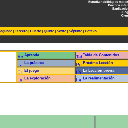
Estudia habilidades mate
Práctica inte
Explicaci
Jueg
Cien
egundo
Tercero
Cuarto
Quinto
Sexto
Séptimo
Octavo
|
|
|
|
|
|
Aprenda
Tabla de Contenidos
La práctica
Próxima Lección
El juego
La Lección previa
La exploración
La realimentación