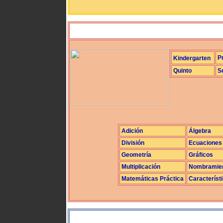
P
Kindergarten
Quinto
S
Adición
Álgebra
División
Ecuaciones
Geometría
Gráficos
Multiplicación
Nombramie
Matemáticas Práctica
Característ