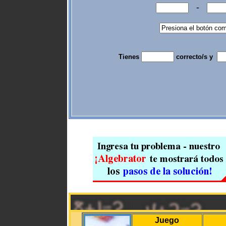
-
Tienes
correcto/s y
Juego