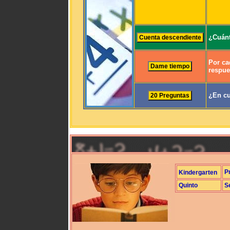
¿Cuánt
Por ca
respue
¿En cu
P
Kindergarten
Quinto
S