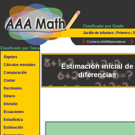
Clasificado por Grado
Jardín de infantes
Primero
S
|
|
Contacto AAAMatematicas
Clasificado por Tema
Álgebra
Estimación inicial de
Cálculos mentales
Comparación
diferencias
Contar
Decimales
Dinero
División
Ecuaciones
Estadística
Estimación