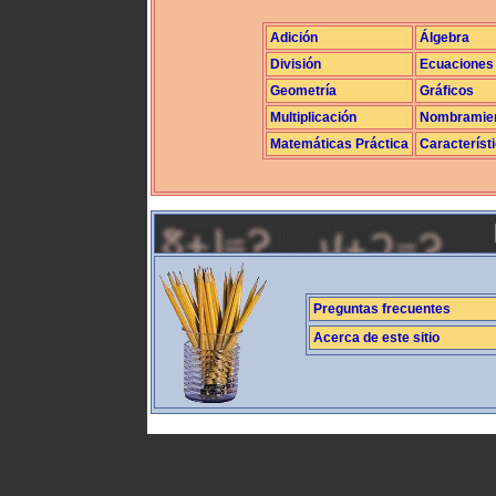
Adición
Álgebra
División
Ecuaciones
Geometría
Gráficos
Multiplicación
Nombramie
Matemáticas Práctica
Característ
Preguntas frecuentes
Acerca de este sitio