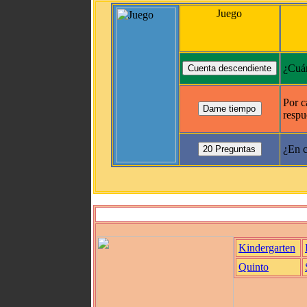
Juego
¿Cuán
Por c
respu
¿En c
Kindergarten
Quinto