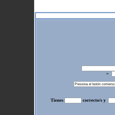
=
Tienes
correcto/s y