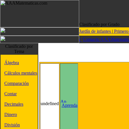
Clasificado por Grado
Jardín de infantes
|
Primer
Contacto AAAMatematic
Clasificado por
Tema
Álgebra
Cálculos mentales
Comparación
Contar
undefined
Decimales
Aprenda
Dinero
División