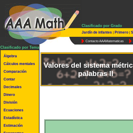
Clasificado por Grado
Jardín de infantes
Primero
S
|
|
Contacto AAAMatematicas
Clasificado por Tema
Álgebra
Valores del sistema métri
Cálculos mentales
Comparación
palabras II
Contar
Decimales
Dinero
División
Ecuaciones
Estadística
Estimación