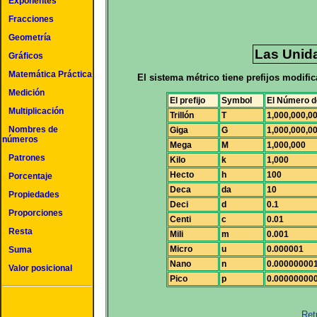
Exponentes
Fracciones
Geometría
Las Unid
Gráficos
Matemática Práctica
El sistema métrico tiene prefijos modifi
Medición
El prefijo
Symbol
El Número de
Multiplicación
Trillón
T
1,000,000,0
Nombres de
Giga
G
1,000,000,0
números
Mega
M
1,000,000
Patrones
Kilo
k
1,000
Hecto
h
100
Porcentaje
Deca
da
10
Propiedades
Deci
d
0.1
Proporciones
Centi
c
0.01
Resta
Mili
m
0.001
Micro
u
0.000001
Suma
Nano
n
0.00000000
Valor posicional
Pico
p
0.00000000
Ret