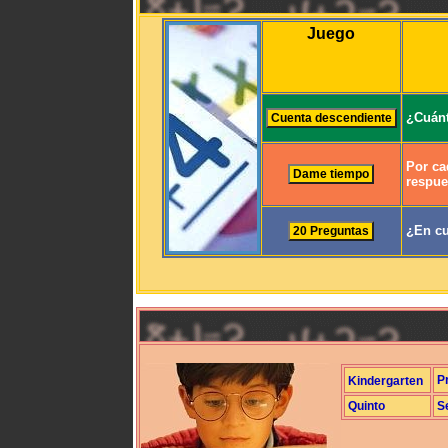
Juego
¿Cuánt
Por ca
respue
¿En cu
P
Kindergarten
Quinto
S