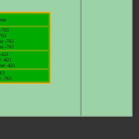
ras
 -763
763
ue -763
ue -763
 -421
e -421
que -421
763
e -763