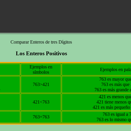
Comparar Enteros de tres Dígitos
Los Enteros Positivos
Ejemplos en
Ejemplos en pal
símbolos
763 es mayor qu
763>421
763 es más que
e
763 es más grande 
421 es menos qu
421<763
421 tiene menos q
421 es más pequeño
763 es igual a 
763=763
763 es lo mismo q