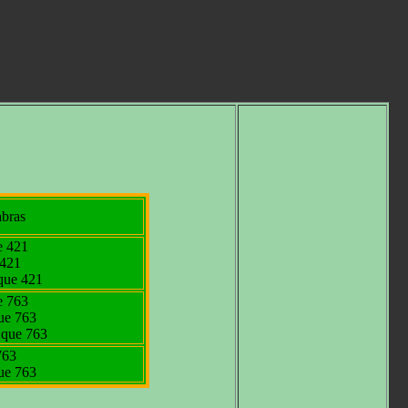
abras
e 421
 421
que 421
e 763
ue 763
 que 763
763
ue 763