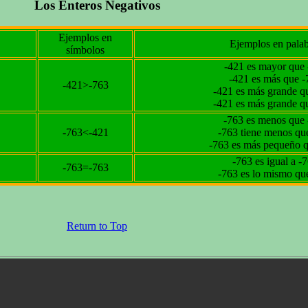
Los Enteros Negativos
Ejemplos en
Ejemplos en palab
símbolos
-421 es mayor que
-421 es más que -
-421>-763
-421 es más grande q
-421 es más grande q
-763 es menos que
-763<-421
-763 tiene menos qu
-763 es más pequeño 
-763 es igual a -
-763=-763
-763 es lo mismo qu
Return to Top