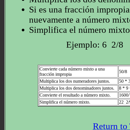
Si es una fracción impropia
nuevamente a número mixt
Simplifica el número mixto
Ejemplo: 6 2/8
Convierte cada número mixto a una
50/8
fracción impropia
Multiplica los dos numeradores juntos.
50 * 
Multiplica los dos denominadores juntos.
8 * 9
Convierte el resultado a número mixto.
1600/
Simplifica el número mixto.
22 2/
Return to